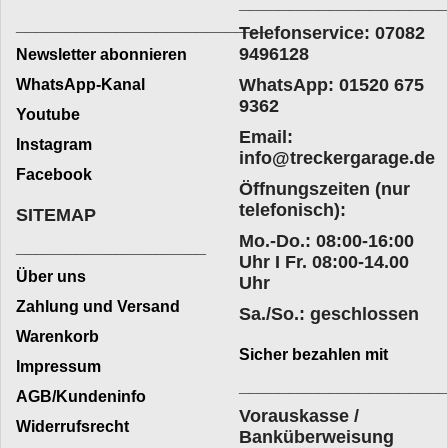
____________________
_________________________
Telefonservice: 07082
9496128
Newsletter abonnieren
WhatsApp: 01520 675
WhatsApp-Kanal
9362
Youtube
Email:
Instagram
info@treckergarage.de
Facebook
Öffnungszeiten (nur
telefonisch):
SITEMAP
Mo.-Do.: 08:00-16:00
___________________
Uhr I Fr. 08:00-14.00
Über uns
Uhr
Zahlung und Versand
Sa./So.: geschlossen
Warenkorb
Sicher bezahlen mit
Impressum
____________________
AGB/Kundeninfo
Vorauskasse /
Widerrufsrecht
Banküberweisung