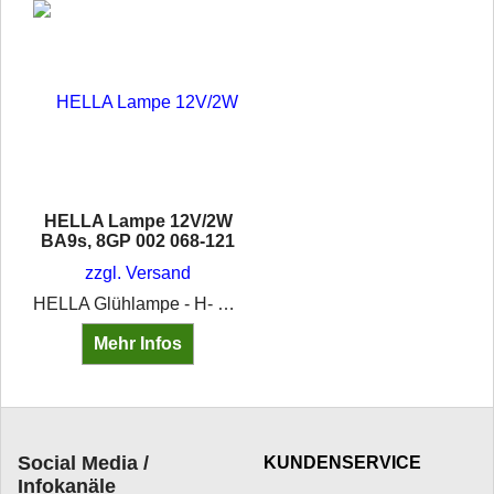
HELLA Lampe 12V/2W
BA9s, 8GP 002 068-121
zzgl. Versand
HELLA Glühlampe - H- Standard - 12V/2W BA9s •Spannung: 12V •Nennleistung: 2W •Lampenart: H •Sockel: BA9s
Mehr Infos
Social Media /
KUNDENSERVICE
Infokanäle