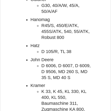
G30, 40/A/W, 45/A,
50/A/AF
Hanomag
R45/S, 450/E/ATK,
455S/ATK, 540, 55/ATK,
Robust 800
Hatz
D 105/R, TL 38
John Deere
D 6006, D 6007, D 6009,
D 9506, MD 260 S, MD
35 S, MD 40 S
Kramer
K 33, K 45, KL 330, KL
400, KL 550,
Baumaschine 311,
Zugmaschine KA 800,