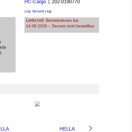
HC-Cargo
202-0190770
zzgl. Versand
kg
Lieferzeit:
Betriebsferien bis
14.08.2026 – Derzeit nicht bestellbar
m
wie
p