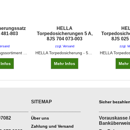
herungssatz
HELLA
HE
 481-803
Torpedosicherungen 5 A,
Torpedosich
8JS 704 073-003
8JS 025
Versand
zzgl. Versand
zzgl. V
HELLA Sicherungssortiment 8JS 003 481 803 •Inhalt: ◦1x 5A ◦4x 8A ◦3x 16A ◦1x25A ◦1x2.5A (Glas)
HELLA Torpedosicherung - 5A - gelb
 Infos
Mehr Infos
Mehr 
SITEMAP
Sicher bezahlen
___________
___________________
___________
07082
Vorauskasse /
Über uns
Banküberwei
Zahlung und Versand