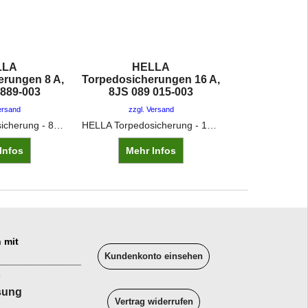
LLA
HELLA
HEL
erungen 8 A,
Torpedosicherungen 16 A,
Torpedosiche
 889-003
8JS 089 015-003
8JS 091 
ersand
zzgl. Versand
zzgl. V
HELLA Torpedosicherung - 8A - weiß
HELLA Torpedosicherung - 16A - rot
Infos
Mehr Infos
Mehr 
 mit
Kundenkonto einsehen
______________
sung
Vertrag widerrufen