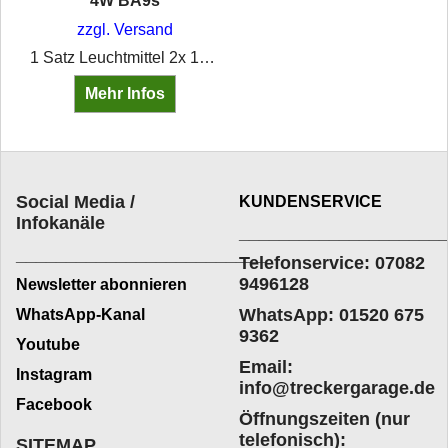
4W BA9s
zzgl. Versand
1 Satz Leuchtmittel 2x 12V 35/35W BA20d, 8GD 002 084-131 2x 12V 4W BA9s, 8GP 002 067-121
Mehr Infos
Social Media /
KUNDENSERVICE
Infokanäle
____________________
_________________________
Telefonservice: 07082
9496128
Newsletter abonnieren
WhatsApp: 01520 675
WhatsApp-Kanal
9362
Youtube
Email:
Instagram
info@treckergarage.de
Facebook
Öffnungszeiten (nur
telefonisch):
SITEMAP