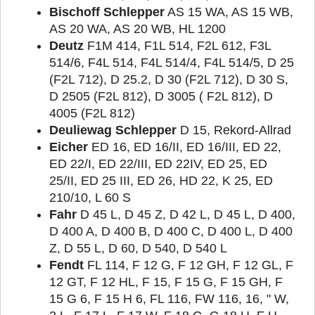
Bischoff Schlepper
AS 15 WA, AS 15 WB,
AS 20 WA, AS 20 WB, HL 1200
Deutz
F1M 414, F1L 514, F2L 612, F3L
514/6, F4L 514, F4L 514/4, F4L 514/5, D 25
(F2L 712), D 25.2, D 30 (F2L 712), D 30 S,
D 2505 (F2L 812), D 3005 ( F2L 812), D
4005 (F2L 812)
Deuliewag Schlepper
D 15, Rekord-Allrad
Eicher
ED 16, ED 16/II, ED 16/III, ED 22,
ED 22/I, ED 22/III, ED 22IV, ED 25, ED
25/II, ED 25 III, ED 26, HD 22, K 25, ED
210/10, L 60 S
Fahr
D 45 L, D 45 Z, D 42 L, D 45 L, D 400,
D 400 A, D 400 B, D 400 C, D 400 L, D 400
Z, D 55 L, D 60, D 540, D 540 L
Fendt
FL 114, F 12 G, F 12 GH, F 12 GL, F
12 GT, F 12 HL, F 15, F 15 G, F 15 GH, F
15 G 6, F 15 H 6, FL 116, FW 116, 16, " W,