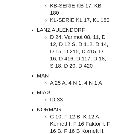
KB-SERIE KB 17, KB
180
KL-SERIE KL 17, KL 180
LANZ AULENDORF
D 24, Varimot 08, 11, D
12, D 12 S, D 112, D 14,
D 15, D 215, D 415, D
16, D 416, D 117, D 18,
S 18, D 20, D 420
MAN
A 25 A, 4 N 1, 4 N 1 A
MIAG
ID 33
NORMAG
C 10, F 12 B, K 12 A
Kornett I, F 16 Faktor I, F
16 B, F 16 B Kornett II,