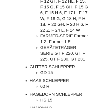
F 12 GT, F 12 HL, F 15,
F 15 G, F 15 GH, F 15 G
6, F 15 H 6, F 17 L, F 17
W, F 18 G, G 18 H, F H
18, F 20 GH, F 20 H 6, F
22 Z, F 24 L, F 24 W
FARMER-SERIE Farmer
1 Z, Farmer 1 E
GERÄTETRÄGER-
SERIE GT F 220, GT F
225, GT F 230, GT 231
GUTTER SCHLEPPER
GD 15
HAAS SCHLEPPER
60 R
HAGEDORN SCHLEPPER
HS 15
HANOMAG