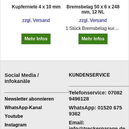
Kupferniete 4 x 10 mm
Bremsbelag 50 x 6 x 248
mm, 12 NL
zzgl. Versand
zzgl. Versand
rath´s multi protect Schützt die Haut vor Schmutz durch wechselnde Hautbelastungen im öligen,fettigen und staubigen Schmutzbereich sowie bei Kontakt mit anhaftendemoder auch feuchtem Schmutz/Wasser. Unter Handschuhen anwendbar.
1 Stück Bremsbelag kurz50 x 6 x 235 mm für Bremstrommel 300 mm 12 Löcher Für Nieten 5x10 mm (müssen separat bestellt werden) Pro Achse werden zwei lange und zwei kurze (je nach Ausführung 235 oder 330 mm)Bremsbeläge benötigt - bitte nachmessen
Mehr Infos
Mehr Infos
Social Media /
KUNDENSERVICE
Infokanäle
____________________
_________________________
Telefonservice: 07082
9496128
Newsletter abonnieren
WhatsApp: 01520 675
WhatsApp-Kanal
9362
Youtube
Email:
Instagram
info@treckergarage.de