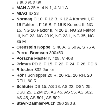
S 18, D 20, D 420
MAN
A 25 A, 4 N 1, 4 N 1 A
MIAG
ID 33
Normag
C 10, F 12 B, K 12 A Kornett I, F
16 Faktor I, F 16 B, F 16 B Kornett II, NG
15, NG 20 Faktor II, N 20 B, NG 28 Faktor
III, NG 23, NG 23 K, NG 23 L, NG 35, NG
35 M
Orenstein Koppel
S 40 A, S 50 A, S 75 A
Perrot Bremsen
300x50
Porsche
Master N 408, V 408
Primus
PD 2, P 15, P 22, P 24, P 28, PD 6
Ritscher
832 Junior
Röhr
Schlepper 20 R, 20 RE, 20 RH, 20
REH, 60 R
Schlüter
DS 15, AS 18, AS 22, DSN 25,
DSU 25, DZM 25, AS 45, AS 55, AS 602,
AS 45, AS 501, AS 502
Steyr-Daimler-Puch
280 280 a