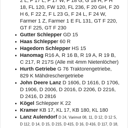
2 L, F 17 L, F 17 W, F 18 G, G 18 H, F H
18, FL 120, FW 120, FL 236, F 20 GH, F 20
H 6, F 22 Z, F L 23 G, F 24 L, F 24 W,
Farmer 1 Z, Farmer 1 E FL 131, GT F 220,
GT F 225, GT F 230
Gutter Schlepper
GD 15
Haas Schleppe
r 60 R
Hagedorn Schlepper
HS 15
Hanomag
R16 A, R 16 B, R 19 A, R 19 B,
C 217, R 217S (Alle mit 4mm Nietenlöcher)
Hurth Getriebe
G 76 Traktorengetriebe,
829 K Mähdreschergetriebe
John Deere Lanz
D 1606, D 1616, D 1706,
D 1906, D 2006, D 2016, D 2206, D 2216,
D 2416, D 2816
Kögel
Schlepper K 22
Kramer
KB 17, KL 17, KB 180, KL 180
Lanz Aulendorf
D 24, Varimot 08, 11, D 12, D 12 S,
D 112, D 14, D 15, D 215, D 415, D 16, D 416, D 117, D 18,