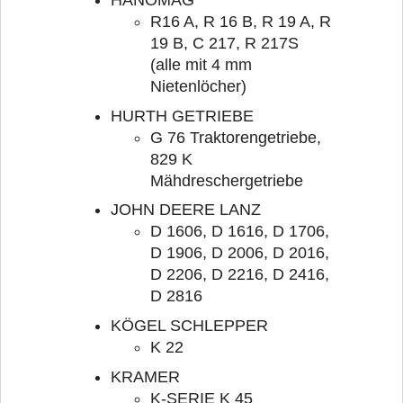
R16 A, R 16 B, R 19 A, R
19 B, C 217, R 217S
(alle mit 4 mm
Nietenlöcher)
HURTH GETRIEBE
G 76 Traktorengetriebe,
829 K
Mähdreschergetriebe
JOHN DEERE LANZ
D 1606, D 1616, D 1706,
D 1906, D 2006, D 2016,
D 2206, D 2216, D 2416,
D 2816
KÖGEL SCHLEPPER
K 22
KRAMER
K-SERIE K 45