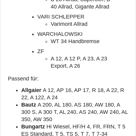
40 Allrad, Gigante Allrad
VARI SCHLEPPER
Varimont Allrad
WARCHALOWSKI
WT 34 Handbremse
ZF
A 12, A 12 P, A 23, A 23
Export, A 26
Passend für:
Allgaier
A 12, AP 16, AP 17, R 18, A 22, R
22, A 122, A 24
Bautz
A 200, AL 180, AS 180, AW 180, A
300 S, A 300 T, AL 240, AS 240, AW 240, AL
350, AW 350
Bungartz
Hi Wiesel, HF/H 4, FR, FRN, T 5
ES Standard, T 5, TS 5, T 7, T 7-34