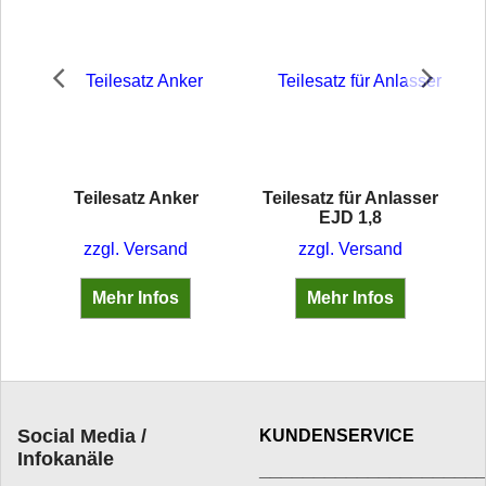
ser
Teilesatz Anker
Teilesatz für Anlasser
EJD 1,8
zzgl. Versand
zzgl. Versand
 für verschienden EJD Anlasser und Pendelanlasser AL/PJD 1,5/12 A2, 3 und 4
Mehr Infos
Mehr Infos
Social Media /
KUNDENSERVICE
Infokanäle
____________________