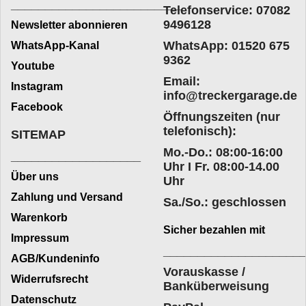
_________________________
Telefonservice: 07082
9496128
Newsletter abonnieren
WhatsApp: 01520 675
WhatsApp-Kanal
9362
Youtube
Email:
Instagram
info@treckergarage.de
Facebook
Öffnungszeiten (nur
telefonisch):
SITEMAP
Mo.-Do.: 08:00-16:00
___________________
Uhr I Fr. 08:00-14.00
Über uns
Uhr
Zahlung und Versand
Sa./So.: geschlossen
Warenkorb
Sicher bezahlen mit
Impressum
____________________
AGB/Kundeninfo
Vorauskasse /
Widerrufsrecht
Banküberweisung
Datenschutz