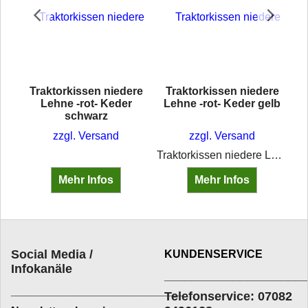
re
Traktorkissen niedere
Traktorkissen niedere
ot
Lehne -rot- Keder
Lehne -rot- Keder gelb
schwarz
zzgl. Versand
zzgl. Versand
Traktorkissen niedere Lehne -rot- (C2) Keder gelb
Mehr Infos
Mehr Infos
Social Media /
KUNDENSERVICE
Infokanäle
____________________
_________________________
Telefonservice: 07082