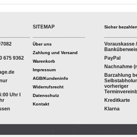
SITEMAP
Sicher bezahlen
___________
___________________
___________
07082
Vorauskasse /
Über uns
Banküberwei
Zahlung und Versand
0 675 9362
PayPal
Warenkorb
Nachnahme (n
Impressum
age.de
Barzahlung be
AGB/Kundeninfo
(nur
Selbstabholu
vorheriger
Widerrufsrecht
Terminverein
:00 Uhr I
Datenschutz
hr
Kreditkarte
Kontakt
ossen
Klarna
WebShop erstellt mit
ShopFactory Shop
Software.