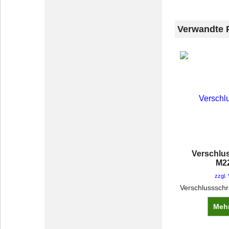
Verwandte 
Verschlu
M2
zzgl.
Mehr