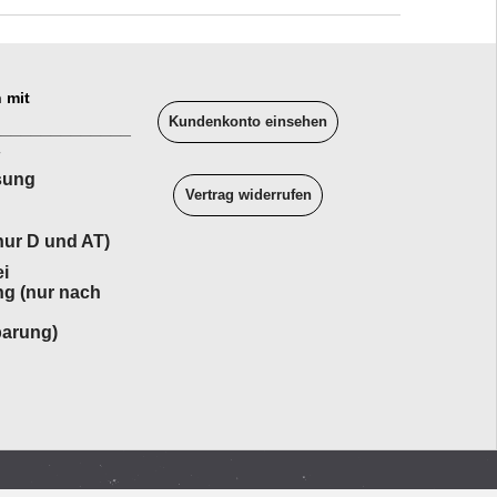
 mit
Kundenkonto einsehen
______________
sung
Vertrag widerrufen
ur D und AT)
i
ng (nur nach
barung)