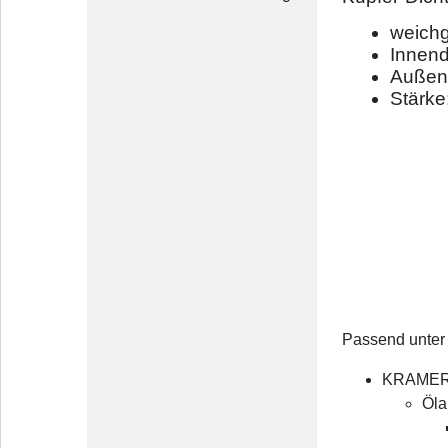
weichg
Innen
Außen
Stärke
Passend unter 
KRAME
Öla