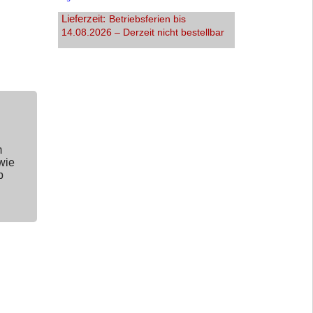
Lieferzeit:
Betriebsferien bis
14.08.2026 – Derzeit nicht bestellbar
m
wie
p