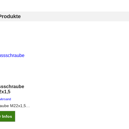
Produkte
ssschraube
2x1,5
 Versand
Verschlussschraube M22x1,5 Ausführung: DIN 910, mit Bund und Außensechskant SW19, Stahl, zylindrisches Feingewinde
 Infos