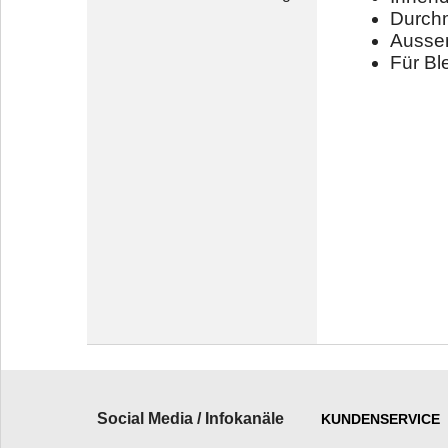
Durchm
Ausse
Für Bl
Social Media / Infokanäle
KUNDENSERVICE
_________________________
______________