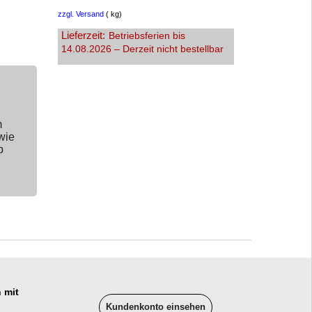
zzgl. Versand
kg
Lieferzeit:
Betriebsferien bis
14.08.2026 – Derzeit nicht bestellbar
m
wie
p
 mit
Kundenkonto einsehen
______________