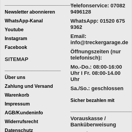
_________________________
Telefonservice: 07082
9496128
Newsletter abonnieren
WhatsApp: 01520 675
WhatsApp-Kanal
9362
Youtube
Email:
Instagram
info@treckergarage.de
Facebook
Öffnungszeiten (nur
telefonisch):
SITEMAP
Mo.-Do.: 08:00-16:00
___________________
Uhr I Fr. 08:00-14.00
Über uns
Uhr
Zahlung und Versand
Sa./So.: geschlossen
Warenkorb
Sicher bezahlen mit
Impressum
____________________
AGB/Kundeninfo
Vorauskasse /
Widerrufsrecht
Banküberweisung
Datenschutz