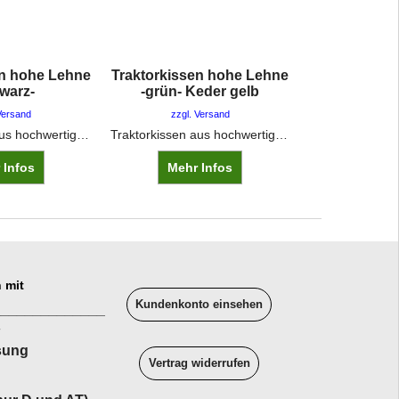
en hohe Lehne
Traktorkissen hohe Lehne
warz-
-grün- Keder gelb
Versand
zzgl. Versand
Traktorkissen aus hochwertigem Kunstlederbezug über PU-SchaumstoffFarbe: Schwarz mit schwarzem KederFür Sitzfläche ca. 45 x 42 cm Lehnenhöhe ca. 30 - 36 cm
Traktorkissen aus hochwertigem Kunstlederbezug über PU-SchaumstoffFarbe: Grün mit gelbem KederFür Sitzfläche ca. 45 x 42 cm Lehnenhöhe ca. 30 - 36 cm
 Infos
Mehr Infos
 mit
Kundenkonto einsehen
______________
sung
Vertrag widerrufen