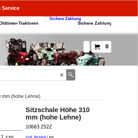
n Service
 Oldtimer-Traktoren
Sichere Zahlung
0
0 mm (hohe Lehne)
Sitzschale Höhe 310
mm (hohe Lehne)
10663 252Z
 31 cm
zzgl. Versand
kg