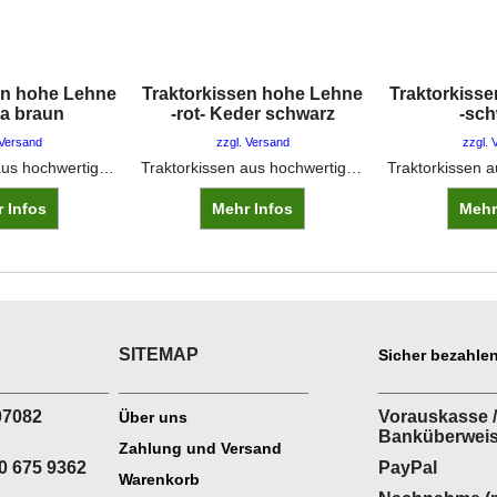
en hohe Lehne
Traktorkissen hohe Lehne
Traktorkiss
na braun
-rot- Keder schwarz
-sch
 Versand
zzgl. Versand
zzgl. 
Traktorkissen aus hochwertigem Kunstlederbezug über PU-SchaumstoffFarbe: Patina Braun mit braunem Keder ideal für patinierte TraktorenFür Sitzfläche ca. 45 x 42 cm Lehnenhöhe ca. 30 - 36 cm
Traktorkissen aus hochwertigem Kunstlederbezug über PU-SchaumstoffFarbe: Rot mit schwarzem KederFür Sitzfläche ca. 45 x 42 cm Lehnenhöhe ca. 30 - 36 cm
 Infos
Mehr Infos
Mehr
SITEMAP
Sicher bezahlen
___________
___________________
___________
07082
Vorauskasse /
Über uns
Banküberwei
Zahlung und Versand
0 675 9362
PayPal
Warenkorb