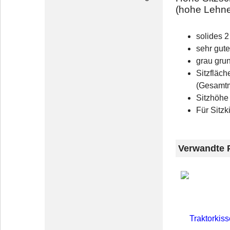
(hohe Lehn
solides 
sehr gute
grau grun
Sitzfläch
(Gesamtm
Sitzhöhe
Für Sitz
Verwandte 