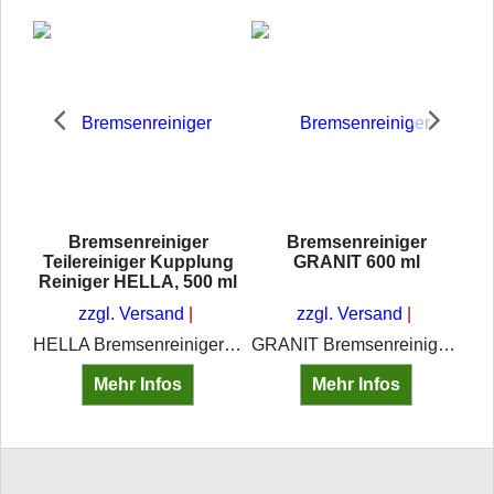
Bremsenreiniger
Bremsenreiniger
ml
Teilereiniger Kupplung
GRANIT 600 ml
Reiniger HELLA, 500 ml
zzgl. Versand
zzgl. Versand
Caramba Bremsenreiniger intensiv schnell reinigend restlos entfettend schnell trocknend VOC Gehalt 96%
HELLA Bremsenreiniger 500 ml (8DX 355 370-001) entfernt Öl, Fett, Schmutz und Bremsstaub. Rückstandsfrei und schnell verdunstend. Ideal für Brems- und Kupplungsteile.
GRANIT Bremsenreiniger 600 ml zur Reinigung von Bremsen, Kupplungen, Motoren und Hydraulikteilen. Entfernt Öl, Fett, Harz und Schmutz, rückstandsfrei.
Mehr Infos
Mehr Infos