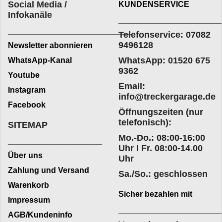
Social Media /
KUNDENSERVICE
Infokanäle
____________________
_________________________
Telefonservice: 07082
9496128
Newsletter abonnieren
WhatsApp: 01520 675
WhatsApp-Kanal
9362
Youtube
Email:
Instagram
info@treckergarage.de
Facebook
Öffnungszeiten (nur
telefonisch):
SITEMAP
Mo.-Do.: 08:00-16:00
___________________
Uhr I Fr. 08:00-14.00
Über uns
Uhr
Zahlung und Versand
Sa./So.: geschlossen
Warenkorb
Sicher bezahlen mit
Impressum
____________________
AGB/Kundeninfo