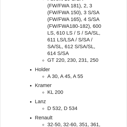
(FW/FWA 181), 2, 3
(FW/FWA 150), 3 S/SA
(FW/FWA 165), 4 S/SA
(FW/FWA180-182), 600
LS, 610 LS / S / SA/SL,
611 LS/LSA / S/SA /
SA/SL, 612 S/SA/SL,
614 S/SA
GT 220, 230, 231, 250
Holder
A 30, A 45, A 55
Kramer
KL 200
Lanz
D 532, D 534
Renault
32-50, 32-60, 351, 361,