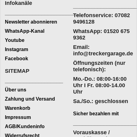
Infokanäle
____________________
_________________________
Telefonservice: 07082
9496128
Newsletter abonnieren
WhatsApp: 01520 675
WhatsApp-Kanal
9362
Youtube
Email:
Instagram
info@treckergarage.de
Facebook
Öffnungszeiten (nur
telefonisch):
SITEMAP
Mo.-Do.: 08:00-16:00
___________________
Uhr I Fr. 08:00-14.00
Über uns
Uhr
Zahlung und Versand
Sa./So.: geschlossen
Warenkorb
Sicher bezahlen mit
Impressum
____________________
AGB/Kundeninfo
Vorauskasse /
Widerrufsrecht