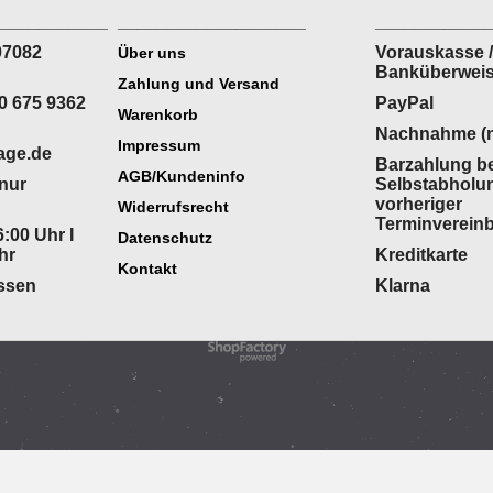
___________
___________________
___________
07082
Vorauskasse /
Über uns
Banküberwei
Zahlung und Versand
0 675 9362
PayPal
Warenkorb
Nachnahme (n
Impressum
age.de
Barzahlung be
AGB/Kundeninfo
(nur
Selbstabholu
vorheriger
Widerrufsrecht
Terminverein
:00 Uhr I
Datenschutz
hr
Kreditkarte
Kontakt
ossen
Klarna
WebShop erstellt mit
ShopFactory Shop
Software.