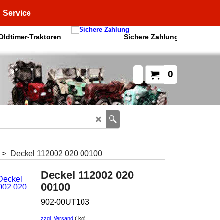
n Service
 Oldtimer-Traktoren
Sichere Zahlung
0
>
Deckel 112002 020 00100
Deckel 112002 020
00100
902-00UT103
zzgl. Versand
kg