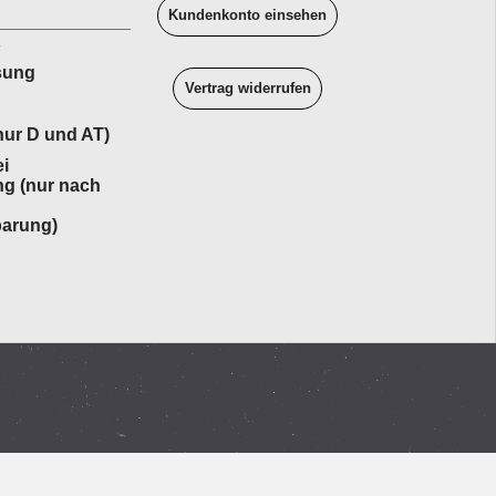
Kundenkonto einsehen
______________
sung
Vertrag widerrufen
ur D und AT)
i
ng (nur nach
barung)