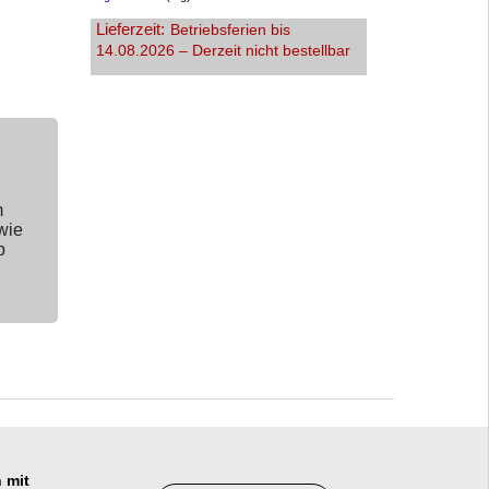
Lieferzeit:
Betriebsferien bis
14.08.2026 – Derzeit nicht bestellbar
m
wie
p
 mit