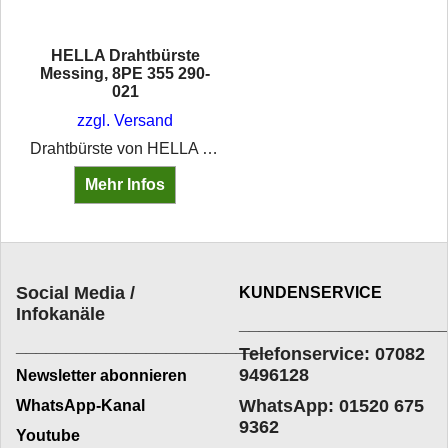
HELLA Drahtbürste
Messing, 8PE 355 290-
021
zzgl. Versand
Drahtbürste von HELLA zur Reinigung von Bremssattel oder anderen Fahrzeugteilen Borsten aus Messing 2-reihig, ca. 20 mm lang handlicher Kunststoffgriff
Mehr Infos
Social Media /
KUNDENSERVICE
Infokanäle
____________________
_________________________
Telefonservice: 07082
9496128
Newsletter abonnieren
WhatsApp: 01520 675
WhatsApp-Kanal
9362
Youtube