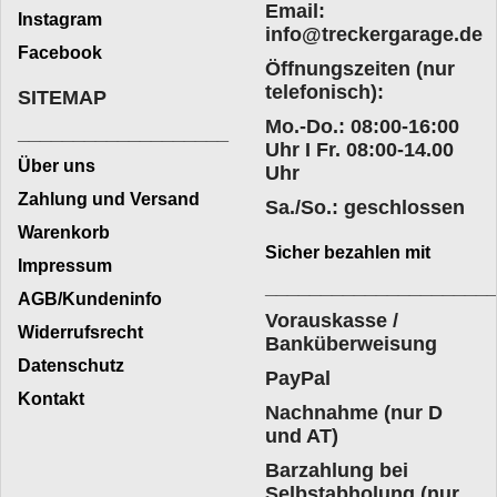
Email:
Instagram
info@treckergarage.de
Facebook
Öffnungszeiten (nur
telefonisch):
SITEMAP
Mo.-Do.: 08:00-16:00
___________________
Uhr I Fr. 08:00-14.00
Über uns
Uhr
Zahlung und Versand
Sa./So.: geschlossen
Warenkorb
Sicher bezahlen mit
Impressum
____________________
AGB/Kundeninfo
Vorauskasse /
Widerrufsrecht
Banküberweisung
Datenschutz
PayPal
Kontakt
Nachnahme (nur D
und AT)
Barzahlung bei
Selbstabholung (nur