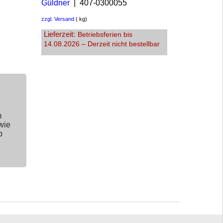
Güldner
407-0300055
zzgl. Versand
kg
Lieferzeit:
Betriebsferien bis
14.08.2026 – Derzeit nicht bestellbar
m
wie
p