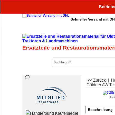
Betriebs
Schneller Versand mit D
Ersatzteile und Restaurationsmater
<< Zurück
|
H
Güldner AW Te
Gü
Beschreibung