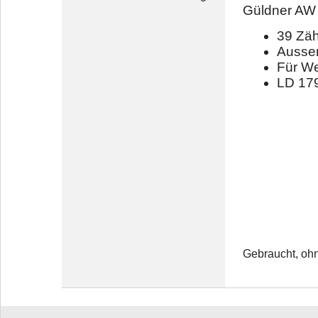
Güldner AW 
39 Zä
Ausse
Für We
LD 17
Gebraucht, oh