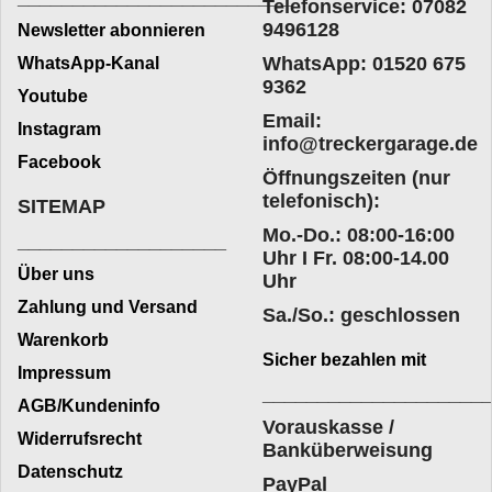
Telefonservice: 07082
9496128
Newsletter abonnieren
WhatsApp: 01520 675
WhatsApp-Kanal
9362
Youtube
Email:
Instagram
info@treckergarage.de
Facebook
Öffnungszeiten (nur
telefonisch):
SITEMAP
Mo.-Do.: 08:00-16:00
___________________
Uhr I Fr. 08:00-14.00
Über uns
Uhr
Zahlung und Versand
Sa./So.: geschlossen
Warenkorb
Sicher bezahlen mit
Impressum
____________________
AGB/Kundeninfo
Vorauskasse /
Widerrufsrecht
Banküberweisung
Datenschutz
PayPal