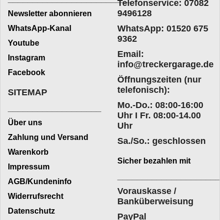
Telefonservice: 07082
9496128
Newsletter abonnieren
WhatsApp: 01520 675
WhatsApp-Kanal
9362
Youtube
Email:
Instagram
info@treckergarage.de
Facebook
Öffnungszeiten (nur
telefonisch):
SITEMAP
Mo.-Do.: 08:00-16:00
___________________
Uhr I Fr. 08:00-14.00
Über uns
Uhr
Zahlung und Versand
Sa./So.: geschlossen
Warenkorb
Sicher bezahlen mit
Impressum
____________________
AGB/Kundeninfo
Vorauskasse /
Widerrufsrecht
Banküberweisung
Datenschutz
PayPal