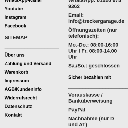
WhatsApp: 01520 675
WhatsApp-Kanal
9362
Youtube
Email:
Instagram
info@treckergarage.de
Facebook
Öffnungszeiten (nur
telefonisch):
SITEMAP
Mo.-Do.: 08:00-16:00
___________________
Uhr I Fr. 08:00-14.00
Über uns
Uhr
Zahlung und Versand
Sa./So.: geschlossen
Warenkorb
Sicher bezahlen mit
Impressum
____________________
AGB/Kundeninfo
Vorauskasse /
Widerrufsrecht
Banküberweisung
Datenschutz
PayPal
Kontakt
Nachnahme (nur D
und AT)