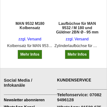
ng
MAN 9532 M180
Laufbüchse für MAN
32
Kolbensatz
9532 / M 180 und
Güldner 2BN Ø - 95 mm
zzgl. Versand
zzgl. Versand
Zylinderkopfdichtung für Güldner und MAN MotorenFür Zylinderbohrung 95 mmBitte prüfen ob ZKD mit oder ohne Einfassung verbaut war!
Kolbensatz für MAN 9532 M180 Motoren
Zylinderlaufbüchse für MAN 9532 / M180 und Güldner 2 BN MotorenØ - 95 mm1 O-Ring wird benötigt
Mehr Infos
Mehr Infos
Social Media /
KUNDENSERVICE
Infokanäle
____________________
_________________________
Telefonservice: 07082
9496128
Newsletter abonnieren