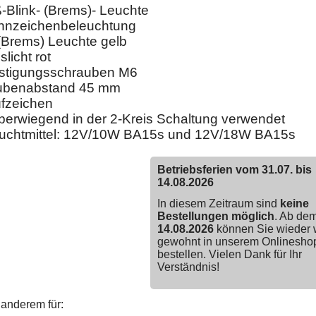
-Blink- (Brems)- Leuchte
nnzeichenbeleuchtung
 (Brems) Leuchte gelb
licht rot
estigungsschrauben M6
ubenabstand 45 mm
üfzeichen
berwiegend in der 2-Kreis Schaltung verwendet
euchtmittel: 12V/10W BA15s und 12V/18W BA15s
Betriebsferien vom 31.07. bis
14.08.2026
In diesem Zeitraum sind
keine
Bestellungen möglich
. Ab de
14.08.2026
können Sie wieder 
gewohnt in unserem Onlinesho
bestellen. Vielen Dank für Ihr
Verständnis!
anderem für: