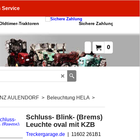
n Service
 Oldtimer-Traktoren
Sichere Zahlung
0
NZ AULENDORF
>
Beleuchtung HELA
>
Schluss- Blink- (Brems)
Leuchte oval mit KZB
Treckergarage.de
11602 261B1