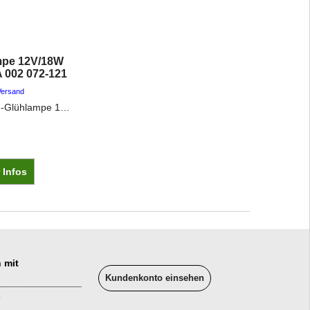
pe 12V/18W
 002 072-121
Versand
HELLA Halogen-Glühlampe 12V/18W BA15 s •Spannung: 12V •Nennleistung: 18W •Leuchtenbauart: Halogen •Sockeltyp: BA15s
 Infos
 mit
Kundenkonto einsehen
______________