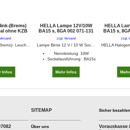
link-(Brems)
HELLA Lampe 12V/10W
HELLA Lam
val ohne KZB
BA15 s, 8GA 002 071-131
BA15 s, 8GA
 Versand
zzgl. Versand
zzgl. 
Schluß-Blink- (Brems)- Leuchte, Blink- (Brems) Leuchte gelb, Schlusslicht rot, 2 Befestigungsschrauben M6, Schraubenabstand 45 mm, mit Prüfzeichen, Wird überwiegend in der 2-Kreis Schaltung verwendet
Lampe Birne 12 V / 10 W Sockel BA 15 s
Nennleistung: 10W
Sockelausführung: BA15s
 Infos
Mehr Infos
Mehr
SITEMAP
Sicher bezahlen
___________
___________________
___________
07082
Vorauskasse /
Über uns