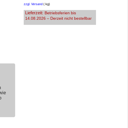
zzgl. Versand
kg
Lieferzeit:
Betriebsferien bis
14.08.2026 – Derzeit nicht bestellbar
m
wie
p