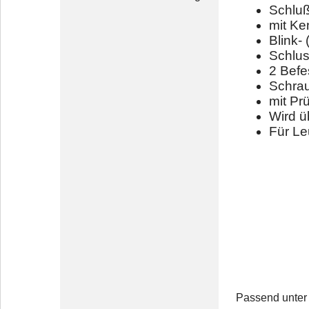
Schluß
mit Ke
Blink-
Schluss
2 Bef
Schra
mit Pr
Wird ü
Für L
Passend unter 