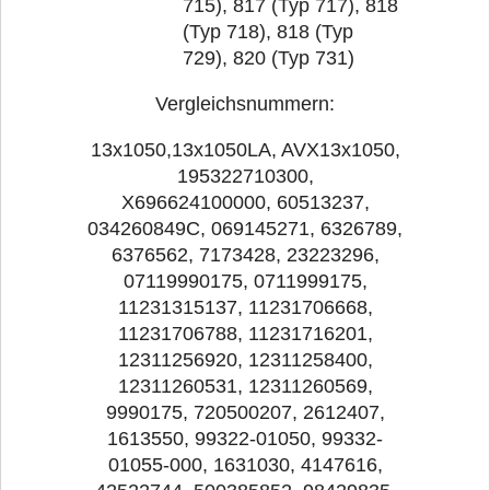
715), 817 (Typ 717), 818
(Typ 718), 818 (Typ
729), 820 (Typ 731)
Vergleichsnummern:
13x1050,13x1050LA, AVX13x1050,
195322710300,
X696624100000, 60513237,
034260849C, 069145271, 6326789,
6376562, 7173428, 23223296,
07119990175, 0711999175,
11231315137, 11231706668,
11231706788, 11231716201,
12311256920, 12311258400,
12311260531, 12311260569,
9990175, 720500207, 2612407,
1613550, 99322-01050, 99332-
01055-000, 1631030, 4147616,