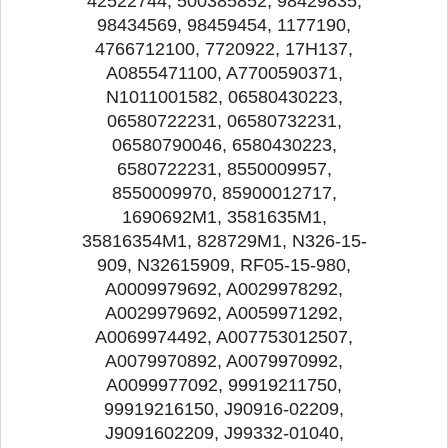
42522744, 500385852, 98429835,
98434569, 98459454, 1177190,
4766712100, 7720922, 17H137,
A0855471100, A7700590371,
N1011001582, 06580430223,
06580722231, 06580732231,
06580790046, 6580430223,
6580722231, 8550009957,
8550009970, 85900012717,
1690692M1, 3581635M1,
35816354M1, 828729M1, N326-15-
909, N32615909, RF05-15-980,
A0009979692, A0029978292,
A0029979692, A0059971292,
A0069974492, A007753012507,
A0079970892, A0079970992,
A0099977092, 99919211750,
99919216150, J90916-02209,
J9091602209, J99332-01040,