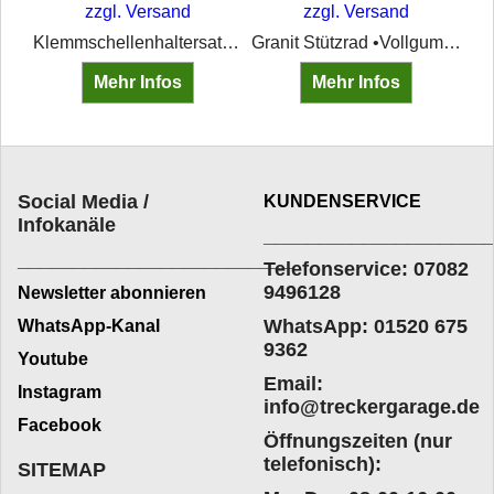
zzgl. Versand
zzgl. Versand
Klemmschellenhaltersatz für die Klemmschelle des Stützrades am AnängerPassend für Rohr 70 mm
Granit Stützrad •Vollgummirad mit Stahlfelge •Kurbel mit Gleitlager •Durchmesser Rohr Ø 48 mm •Radgröße 200x50mm •Spindelhub 220 mm •Stützlast 150Kg •verzinkt
Mehr Infos
Mehr Infos
Social Media /
KUNDENSERVICE
Infokanäle
____________________
_________________________
Telefonservice: 07082
9496128
Newsletter abonnieren
WhatsApp: 01520 675
WhatsApp-Kanal
9362
Youtube
Email:
Instagram
info@treckergarage.de
Facebook
Öffnungszeiten (nur
telefonisch):
SITEMAP