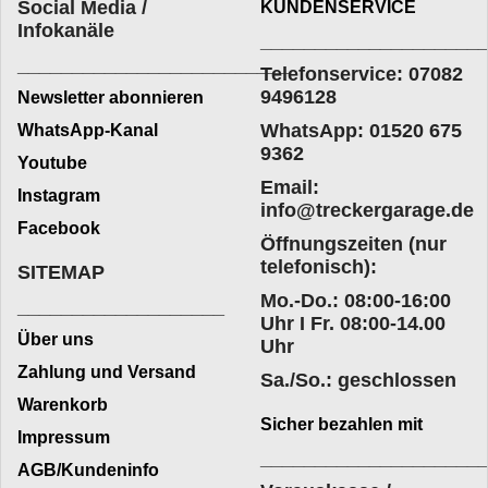
Social Media /
KUNDENSERVICE
Infokanäle
____________________
_________________________
Telefonservice: 07082
9496128
Newsletter abonnieren
WhatsApp: 01520 675
WhatsApp-Kanal
9362
Youtube
Email:
Instagram
info@treckergarage.de
Facebook
Öffnungszeiten (nur
telefonisch):
SITEMAP
Mo.-Do.: 08:00-16:00
___________________
Uhr I Fr. 08:00-14.00
Über uns
Uhr
Zahlung und Versand
Sa./So.: geschlossen
Warenkorb
Sicher bezahlen mit
Impressum
____________________
AGB/Kundeninfo