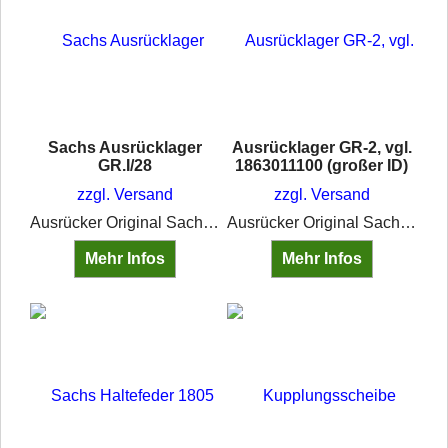
Sachs Ausrücklager
Ausrücklager GR-2, vgl.
GR.I/28
1863011100 (großer ID)
zzgl. Versand
zzgl. Versand
Ausrücker Original Sachs •Bolzendurchmesser ca. 14 mm, Bolzen versetzt (s. Bild 2) •Einbaumass ca. 80 mm •Innendurchmesser ca. 41,20 mm •mit Graphitring
Ausrücker Original Sachs GR-2 •Innendurchmesser ca. 45 mm •Außendurchmesser ca. 76,70 mm •Höhe ca. 22,88 mm •Innendurchmesser Anlaufring: 45 mm
Mehr Infos
Mehr Infos