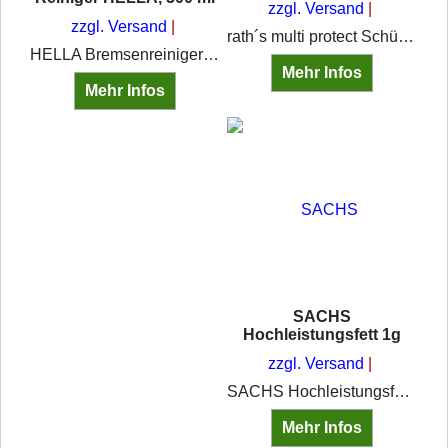
zzgl. Versand
zzgl. Versand
rath´s multi protect Schützt die Haut vor Schmutz durch wechselnde Hautbelastungen im öligen,fettigen und staubigen Schmutzbereich sowie bei Kontakt mit anhaftendemoder auch feuchtem Schmutz/Wasser. Unter Handschuhen anwendbar.
HELLA Bremsenreiniger 500 ml (8DX 355 370-001) entfernt Öl, Fett, Schmutz und Bremsstaub. Rückstandsfrei und schnell verdunstend. Ideal für Brems- und Kupplungsteile.
Mehr Infos
Mehr Infos
SACHS
Hochleistungsfett 1g
zzgl. Versand
SACHS Hochleistungsfett Dieses Fett wird zur Kupplungsmontage genutzt. Man schmiert wenig davon auf die Nabe der Scheibe und ein wenig auf die Ausrücklager-Bolzen.
Mehr Infos