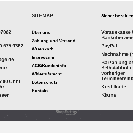
SITEMAP
Sicher bezahlen
___________
___________________
___________
07082
Vorauskasse /
Über uns
Banküberwei
Zahlung und Versand
0 675 9362
PayPal
Warenkorb
Nachnahme (n
Impressum
age.de
Barzahlung be
AGB/Kundeninfo
(nur
Selbstabholu
vorheriger
Widerrufsrecht
Terminverein
:00 Uhr I
Datenschutz
hr
Kreditkarte
Kontakt
ossen
Klarna
WebShop erstellt mit
ShopFactory Shop
Software.