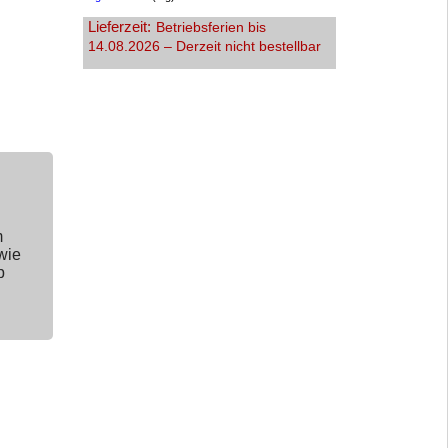
Lieferzeit:
Betriebsferien bis
14.08.2026 – Derzeit nicht bestellbar
m
wie
p