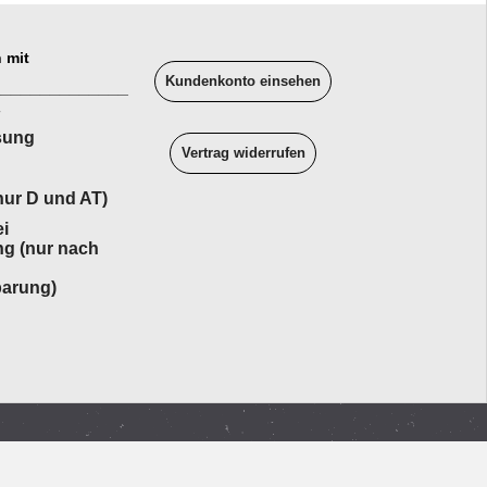
 mit
Kundenkonto einsehen
______________
sung
Vertrag widerrufen
ur D und AT)
i
ng (nur nach
barung)