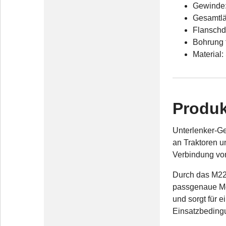
Gewinde
Gesamtl
Flanschd
Bohrung 
Material:
Produk
Unterlenker-Ger
an Traktoren u
Verbindung von
Durch das M22x
passgenaue Mon
und sorgt für 
Einsatzbeding