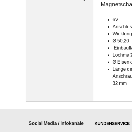
Magnetschalt
6V
Anschlüs
Wicklung
Ø 50,20
Einbaufl
Lochmaß
Ø Eisenk
Länge de
Anschrau
32 mm
Social Media / Infokanäle
KUNDENSERVICE
_________________________
______________