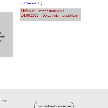
zzgl. Versand
kg
Lieferzeit:
Betriebsferien bis
14.08.2026 – Derzeit nicht bestellbar
m
wie
p
 mit
Kundenkonto einsehen
______________