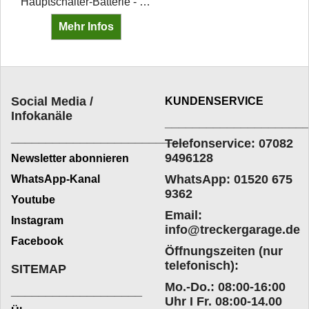
Hauptschalter-Batterie - Drehbetätigung •Belastbarkeit bei 12V: max 1000 A/10 sek. •Stromstärke: 50 A •Betätigungsart: Drehbetätigung •DIN/ISO: 40050 -IPX2
Mehr Infos
Social Media /
KUNDENSERVICE
Infokanäle
____________________
_________________________
Telefonservice: 07082
9496128
Newsletter abonnieren
WhatsApp: 01520 675
WhatsApp-Kanal
9362
Youtube
Email:
Instagram
info@treckergarage.de
Facebook
Öffnungszeiten (nur
telefonisch):
SITEMAP
Mo.-Do.: 08:00-16:00
___________________
Uhr I Fr. 08:00-14.00