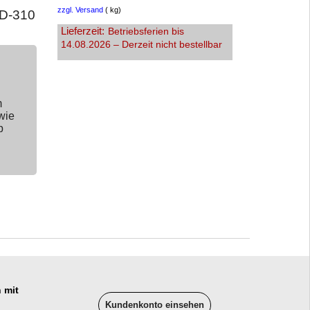
zzgl. Versand
kg
 D-310
Lieferzeit:
Betriebsferien bis
14.08.2026 – Derzeit nicht bestellbar
m
wie
p
 mit
Kundenkonto einsehen
______________