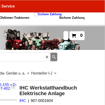
n Service
 Oldtimer-Traktoren
Sichere Zahlung
0
dw. Geräte u. a.
>
Hersteller I-J
>
IHC Werkstatthandbuch
Elektrische Anlage
IHC
907-0001604