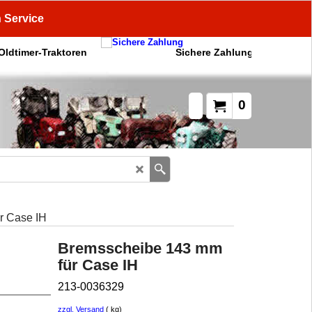
n Service
 Oldtimer-Traktoren
Sichere Zahlung
0
r Case IH
Bremsscheibe 143 mm
für Case IH
213-0036329
zzgl. Versand
kg