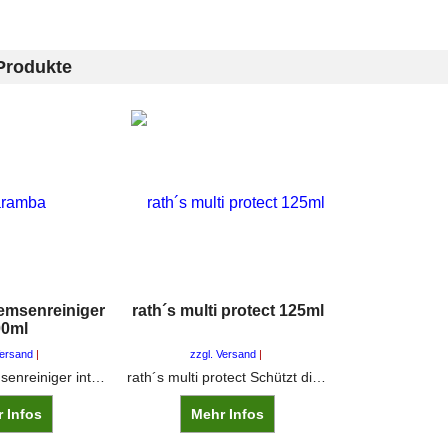
Produkte
emsenreiniger
rath´s multi protect 125ml
00ml
Versand
zzgl. Versand
Caramba Bremsenreiniger intensiv schnell reinigend restlos entfettend schnell trocknend VOC Gehalt 96%
rath´s multi protect Schützt die Haut vor Schmutz durch wechselnde Hautbelastungen im öligen,fettigen und staubigen Schmutzbereich sowie bei Kontakt mit anhaftendemoder auch feuchtem Schmutz/Wasser. Unter Handschuhen anwendbar.
 Infos
Mehr Infos