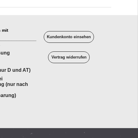
 mit
Kundenkonto einsehen
______________
sung
Vertrag widerrufen
ur D und AT)
i
ng (nur nach
barung)