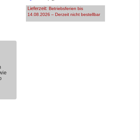
Lieferzeit:
Betriebsferien bis
14.08.2026 – Derzeit nicht bestellbar
m
wie
p