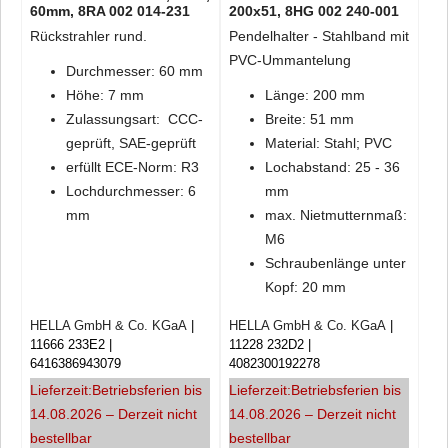
60mm, 8RA 002 014-231
200x51, 8HG 002 240-001
Rückstrahler rund.
Pendelhalter - Stahlband mit
PVC-Ummantelung
Durchmesser: 60 mm
Höhe: 7 mm
Länge: 200 mm
Zulassungsart: CCC-
Breite: 51 mm
geprüft, SAE-geprüft
Material: Stahl; PVC
erfüllt ECE-Norm: R3
Lochabstand: 25 - 36
Lochdurchmesser: 6
mm
mm
max. Nietmutternmaß:
M6
Schraubenlänge unter
Kopf: 20 mm
HELLA GmbH & Co. KGaA
HELLA GmbH & Co. KGaA
11666 233E2
11228 232D2
6416386943079
4082300192278
Lieferzeit:
Betriebsferien bis
Lieferzeit:
Betriebsferien bis
14.08.2026 – Derzeit nicht
14.08.2026 – Derzeit nicht
bestellbar
bestellbar