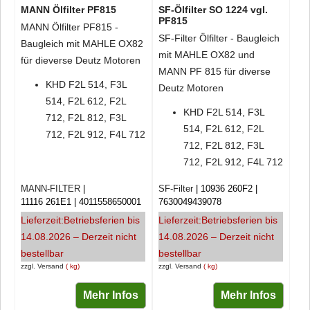
MANN Ölfilter PF815
SF-Ölfilter SO 1224 vgl.
PF815
MANN Ölfilter PF815 -
SF-Filter Ölfilter - Baugleich
Baugleich mit MAHLE OX82
mit MAHLE OX82 und
für dieverse Deutz Motoren
MANN PF 815 für diverse
KHD F2L 514, F3L
Deutz Motoren
514, F2L 612, F2L
KHD F2L 514, F3L
712, F2L 812, F3L
514, F2L 612, F2L
712, F2L 912, F4L 712
712, F2L 812, F3L
712, F2L 912, F4L 712
MANN-FILTER
SF-Filter
10936 260F2
11116 261E1
4011558650001
7630049439078
Lieferzeit:
Betriebsferien bis
Lieferzeit:
Betriebsferien bis
14.08.2026 – Derzeit nicht
14.08.2026 – Derzeit nicht
bestellbar
bestellbar
zzgl. Versand
kg
zzgl. Versand
kg
Mehr Infos
Mehr Infos