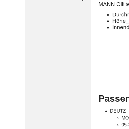
MANN Ölfilt
Durch
Höhe_
Innen
Passen
DEUTZ
MOT
05-