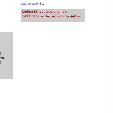
zzgl. Versand
kg
Lieferzeit:
Betriebsferien bis
14.08.2026 – Derzeit nicht bestellbar
m
wie
p