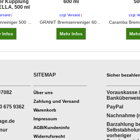
ger Kupplung
600 ml
50
ELLA, 500 ml
Versand
zzgl. Versand
zzgl. V
HELLA Bremsenreiniger 500 ml (8DX 355 370-001) entfernt Öl, Fett, Schmutz und Bremsstaub. Rückstandsfrei und schnell verdunstend. Ideal für Brems- und Kupplungsteile.
GRANIT Bremsenreiniger 600 ml zur Reinigung von Bremsen, Kupplungen, Motoren und Hydraulikteilen. Entfernt Öl, Fett, Harz und Schmutz, rückstandsfrei.
 Infos
Mehr Infos
Mehr
SITEMAP
Sicher bezahlen
___________
___________________
___________
07082
Vorauskasse /
Über uns
Banküberwei
Zahlung und Versand
0 675 9362
PayPal
Warenkorb
Nachnahme (n
Impressum
age.de
Barzahlung be
AGB/Kundeninfo
(nur
Selbstabholu
vorheriger
Widerrufsrecht