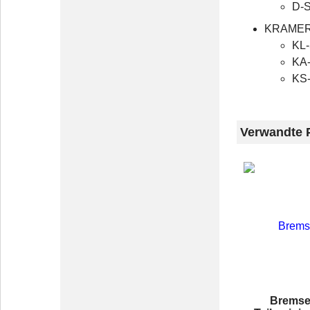
D-S
KRAME
KL-
KA-
KS-
Verwandte 
Bremse