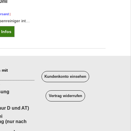
0ml
ersand
Caramba Bremsenreiniger intensiv schnell reinigend restlos entfettend schnell trocknend VOC Gehalt 96%
 Infos
 mit
Kundenkonto einsehen
______________
sung
Vertrag widerrufen
ur D und AT)
i
ng (nur nach