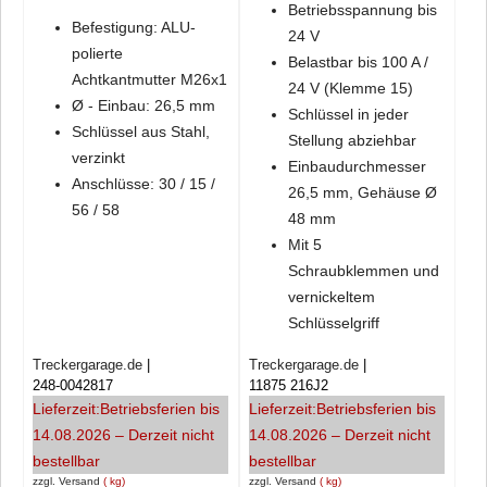
Betriebsspannung bis
Befestigung: ALU-
24 V
polierte
Belastbar bis 100 A /
Achtkantmutter M26x1
24 V (Klemme 15)
Ø - Einbau: 26,5 mm
Schlüssel in jeder
Schlüssel aus Stahl,
Stellung abziehbar
verzinkt
Einbaudurchmesser
Anschlüsse: 30 / 15 /
26,5 mm, Gehäuse Ø
56 / 58
48 mm
Mit 5
Schraubklemmen und
vernickeltem
Schlüsselgriff
Treckergarage.de
Treckergarage.de
248-0042817
11875 216J2
Lieferzeit:
Betriebsferien bis
Lieferzeit:
Betriebsferien bis
14.08.2026 – Derzeit nicht
14.08.2026 – Derzeit nicht
bestellbar
bestellbar
zzgl. Versand
kg
zzgl. Versand
kg