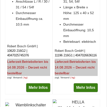
Anschlüsse L / R / 30 /
31; 54; 54f
31 / 54 / 54f
Länge x Breite x
Durchmesser
Höhe: 125 x 40 x 52
Einbauöffnung ca.
mm
10,5 mm
Durchmesser
Einbauöffnung: 10,5
mm
Betriebsart: elektrisch
Robert Bosch GmbH
10620 216G2
Robert Bosch GmbH
4047025745376
11196 216G1
4047026636116
Lieferzeit:
Betriebsferien bis
Lieferzeit:
Betriebsferien bis
14.08.2026 – Derzeit nicht
14.08.2026 – Derzeit nicht
bestellbar
bestellbar
zzgl. Versand
kg
zzgl. Versand
kg
Mehr Infos
Mehr Infos