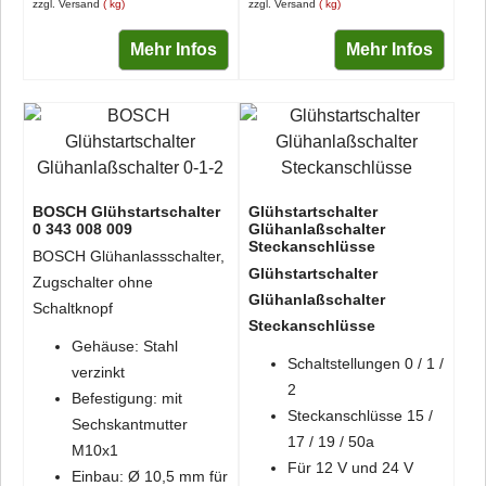
zzgl. Versand
kg
zzgl. Versand
kg
Mehr Infos
Mehr Infos
BOSCH Glühstartschalter
Glühstartschalter
0 343 008 009
Glühanlaßschalter
Steckanschlüsse
BOSCH Glühanlassschalter,
Glühstartschalter
Zugschalter ohne
Glühanlaßschalter
Schaltknopf
Steckanschlüsse
Gehäuse: Stahl
Schaltstellungen 0 / 1 /
verzinkt
2
Befestigung: mit
Steckanschlüsse 15 /
Sechskantmutter
17 / 19 / 50a
M10x1
Für 12 V und 24 V
Einbau: Ø 10,5 mm für