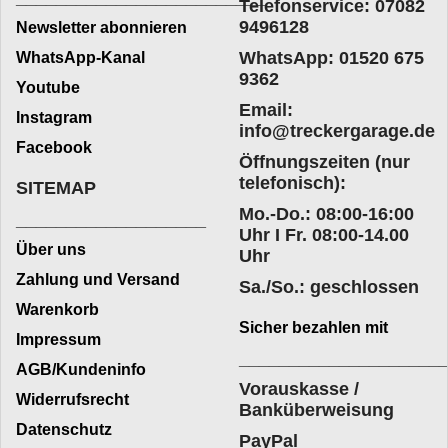
Telefonservice: 07082
9496128
Newsletter abonnieren
WhatsApp: 01520 675
WhatsApp-Kanal
9362
Youtube
Email:
Instagram
info@treckergarage.de
Facebook
Öffnungszeiten (nur
telefonisch):
SITEMAP
Mo.-Do.: 08:00-16:00
___________________
Uhr I Fr. 08:00-14.00
Über uns
Uhr
Zahlung und Versand
Sa./So.: geschlossen
Warenkorb
Sicher bezahlen mit
Impressum
____________________
AGB/Kundeninfo
Vorauskasse /
Widerrufsrecht
Banküberweisung
Datenschutz
PayPal