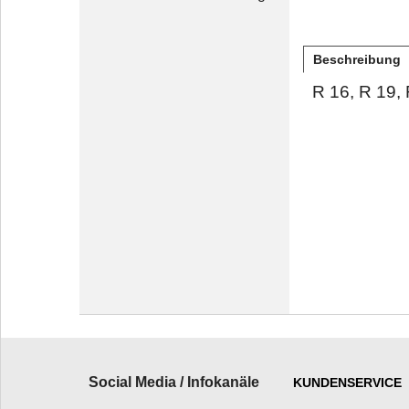
Beschreibung
R 16, R 19, 
Social Media / Infokanäle
KUNDENSERVICE
_________________________
______________