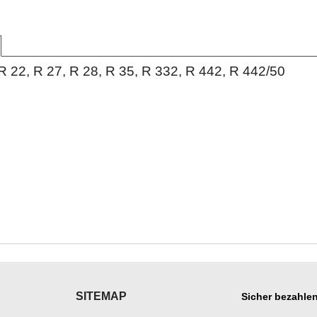
R 22, R 27, R 28, R 35, R 332, R 442, R 442/50
SITEMAP
Sicher bezahlen
___________
___________________
___________