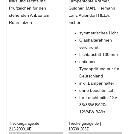
links und rechts mit
Lampentöpfe Kramer,
Prüfzeichen für den
Güldner, MAN, Hermann
stehenden Anbau am
Lanz Aulendorf HELA,
Rohrstutzen
Eicher
symmetrisches Licht
Glashalterahmen
verchromt
Lichtaustritt 130 mm
nationale
Typenprüfung nur für
Deutschland
inkl. Lampenhalter
ohne Leuchtmittel
für Leuchtmittel 12V
35/35W BA20d +
12V/4W BA9s
Treckergarage.de
Treckergarage.de
212-200010E
10509 263Z