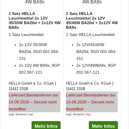
1 Satz HELLA
1 Satz HELLA
Leuchtmittel 2x 12V
Leuchtmittel 2x 12V
35/35W BA20d + 2x12V 4W
45/40W BA20d + 2x12V 4W
BA9s
BA9s
1 Satz Leuchtmittel
1 Satz HELLA Leuchtmittel
2x 12V 35/35W
2x 12V/45/40W
BA20d, 8GD 002 084-
BA20d, 8GD 002 084-
131
151
2x 12V 4W BA9s, 8GP
2x 12V/4WBA9s, 8GP
002 067-121
002 067-121
HELLA GmbH & Co. KGaA
HELLA GmbH & Co. KGaA
11412 231B
11411 231B
Lieferzeit:
Betriebsferien bis
Lieferzeit:
Betriebsferien bis
14.08.2026 – Derzeit nicht
14.08.2026 – Derzeit nicht
bestellbar
bestellbar
zzgl. Versand
kg
zzgl. Versand
kg
Mehr Infos
Mehr Infos