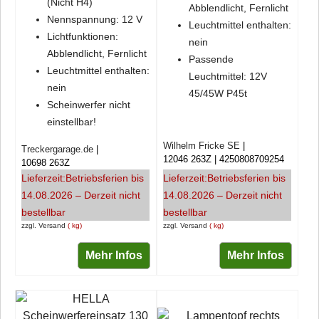
(Nicht H4)
Abblendlicht, Fernlicht
Nennspannung: 12 V
Leuchtmittel enthalten:
Lichtfunktionen:
nein
Abblendlicht, Fernlicht
Passende
Leuchtmittel enthalten:
Leuchtmittel:
12V
nein
45/45W P45t
Scheinwerfer nicht
einstellbar!
Wilhelm Fricke SE
Treckergarage.de
12046 263Z
4250808709254
10698 263Z
Lieferzeit:
Betriebsferien bis
Lieferzeit:
Betriebsferien bis
14.08.2026 – Derzeit nicht
14.08.2026 – Derzeit nicht
bestellbar
bestellbar
zzgl. Versand
kg
zzgl. Versand
kg
Mehr Infos
Mehr Infos