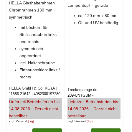
HELLA Glashalterahmen
Lampentopf - gerade
Chromrahmen 130 mm,
ca. 120 mm x 80 mm
symmetrisch
Öl- und UV-beständig
mit Löchern für
Stellschrauben links
und rechts
symmetrisch
angeordnet
incl. Halteschraube
Einbauposition: links /
rechts
HELLA GmbH & Co. KGaA
Treckergarage.de
11586 216J2
4082300197280
209-UNTGUMF
Lieferzeit:
Betriebsferien bis
Lieferzeit:
Betriebsferien bis
14.08.2026 – Derzeit nicht
14.08.2026 – Derzeit nicht
bestellbar
bestellbar
zzgl. Versand
kg
zzgl. Versand
kg