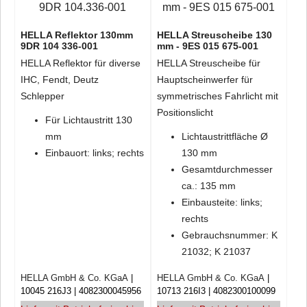
HELLA Reflektor 130mm
HELLA Streuscheibe 130
9DR 104 336-001
mm - 9ES 015 675-001
HELLA Reflektor für diverse
HELLA Streuscheibe für
IHC, Fendt, Deutz
Hauptscheinwerfer für
Schlepper
symmetrisches Fahrlicht mit
Positionslicht
Für Lichtaustritt 130
mm
Lichtaustrittfläche Ø
Einbauort: links; rechts
130 mm
Gesamtdurchmesser
ca.: 135 mm
Einbausteite: links;
rechts
Gebrauchsnummer: K
21032; K 21037
HELLA GmbH & Co. KGaA
HELLA GmbH & Co. KGaA
10045 216J3
4082300045956
10713 216I3
4082300100099