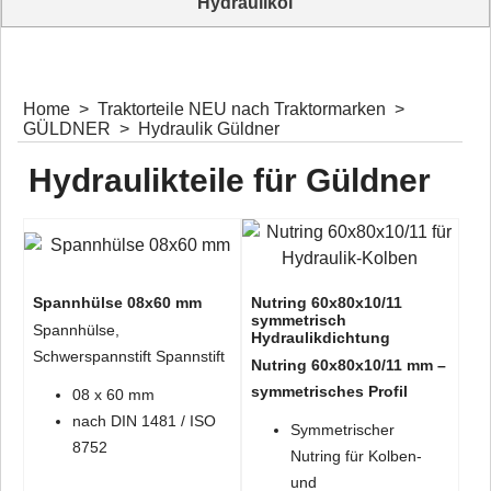
Hydrauliköl
diverse Hydrauliköle
Home
>
Traktorteile NEU nach Traktormarken
>
GÜLDNER
>
Hydraulik Güldner
Hydraulikteile für Güldner
Spannhülse 08x60 mm
Nutring 60x80x10/11
symmetrisch
Spannhülse,
Hydraulikdichtung
Schwerspannstift Spannstift
Nutring 60x80x10/11 mm –
symmetrisches Profil
08 x 60 mm
nach DIN 1481 / ISO
Symmetrischer
8752
Nutring für Kolben-
und