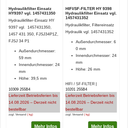
Hydraulikfilter Einsatz
HIFI/SF-FILTER HY 9398
HY9397 vgl. 1457431350
Hydraulikfilter Einsatz vgl.
1457431352
Hydraulikfilter-Einsatz HY
Hydraulikfilter, Filtereinsatz
9397 vgl. 1457431350,
Hydraulik vgl. 1457431352
1457 431 350, FJSJ34P1Z,
FJSJ 34 P1
Außendurchmesser: 6
0 mm
Außendurchmesser:
Innendurchmesser: 24
59 mm
mm
Innendurchmesser: 24
Höhe: 26 mm
mm
Höhe: 39,5 mm
HIFI / SF-FILTER
10309 255B4
10201 255B4
Lieferzeit:
Betriebsferien bis
Lieferzeit:
Betriebsferien bis
14.08.2026 – Derzeit nicht
14.08.2026 – Derzeit nicht
bestellbar
bestellbar
zzgl. Versand
kg
zzgl. Versand
kg
Mehr Infos
Mehr Infos