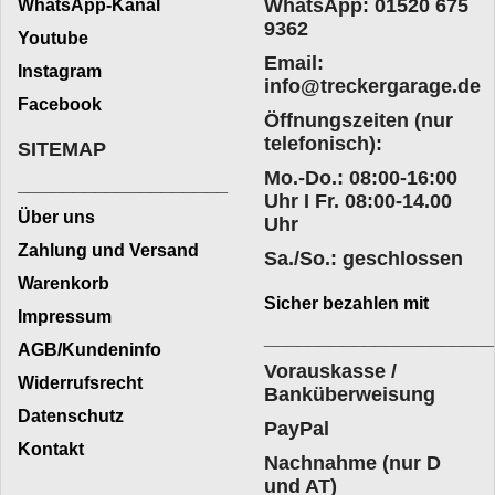
WhatsApp: 01520 675
WhatsApp-Kanal
9362
Youtube
Email:
Instagram
info@treckergarage.de
Facebook
Öffnungszeiten (nur
telefonisch):
SITEMAP
Mo.-Do.: 08:00-16:00
___________________
Uhr I Fr. 08:00-14.00
Über uns
Uhr
Zahlung und Versand
Sa./So.: geschlossen
Warenkorb
Sicher bezahlen mit
Impressum
____________________
AGB/Kundeninfo
Vorauskasse /
Widerrufsrecht
Banküberweisung
Datenschutz
PayPal
Kontakt
Nachnahme (nur D
und AT)