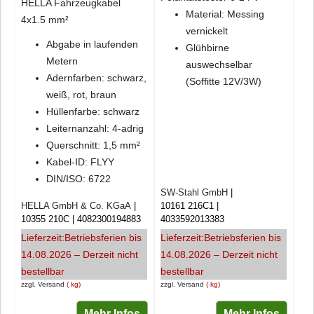
HELLA Fahrzeugkabel
Material: Messing
4x1.5 mm²
vernickelt
Abgabe in laufenden
Glühbirne
Metern
auswechselbar
Adernfarben: schwarz,
(Soffitte 12V/3W)
weiß, rot, braun
Hüllenfarbe: schwarz
Leiternanzahl: 4-adrig
Querschnitt: 1,5 mm²
Kabel-ID: FLYY
DIN/ISO: 6722
SW-Stahl GmbH
HELLA GmbH & Co. KGaA
10161 216C1
10355 210C
4082300194883
4033592013383
Lieferzeit:
Betriebsferien bis
Lieferzeit:
Betriebsferien bis
14.08.2026 – Derzeit nicht
14.08.2026 – Derzeit nicht
bestellbar
bestellbar
zzgl. Versand
kg
zzgl. Versand
kg
Mehr Infos
Mehr Infos