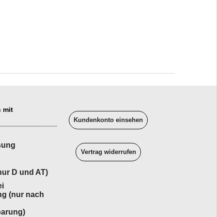
 mit
Kundenkonto einsehen
______________
sung
Vertrag widerrufen
ur D und AT)
i
ng (nur nach
barung)