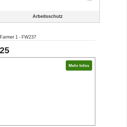
Arbeitsschutz
Arbeitsschutz
Immer 
 Farmer 1 - FW237
225
Mehr Infos