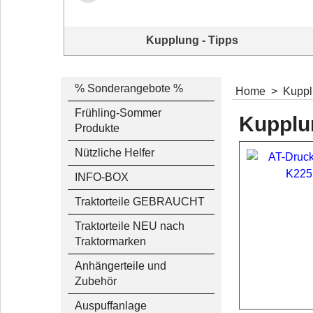
Kupplung - Tipps
Für Sie: nützliche Tipps und Erklärvideos
% Sonderangebote %
Home
>
Kupp
Frühling-Sommer
Kupplu
Produkte
Nützliche Helfer
INFO-BOX
Traktorteile GEBRAUCHT
Traktorteile NEU nach
Traktormarken
Anhängerteile und
Zubehör
Auspuffanlage