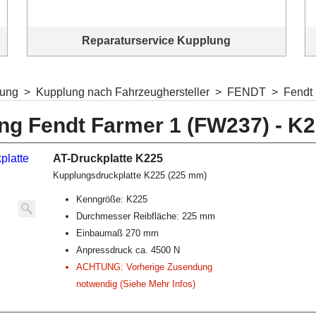
Reparaturservice Kupplung
Wir bringen Ihre Kupplung wieder in Schwung!
lung
>
Kupplung nach Fahrzeughersteller
>
FENDT
>
Fendt
ng Fendt Farmer 1 (FW237) - K
AT-Druckplatte K225
Kupplungsdruckplatte K225 (225 mm)
Kenngröße: K225
Durchmesser Reibfläche: 225 mm
Einbaumaß 270 mm
Anpressdruck ca. 4500 N
ACHTUNG: Vorherige Zusendung
notwendig (Siehe Mehr Infos)