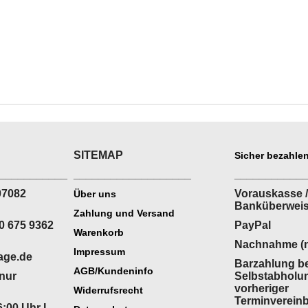
SITEMAP
Sicher bezahlen
___________
___________________
___________
07082
Vorauskasse /
Über uns
Banküberwei
Zahlung und Versand
0 675 9362
PayPal
Warenkorb
Nachnahme (n
Impressum
age.de
Barzahlung be
AGB/Kundeninfo
(nur
Selbstabholu
vorheriger
Widerrufsrecht
Terminverein
:00 Uhr I