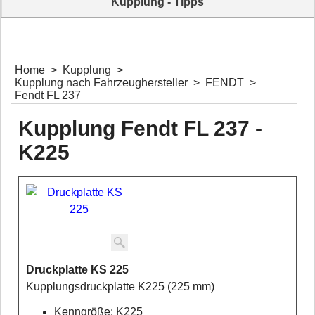
Kupplung - Tipps
Für Sie: nützliche Tipps und Erklärvideos
Home
>
Kupplung
>
Kupplung nach Fahrzeughersteller
>
FENDT
>
Fendt FL 237
Kupplung Fendt FL 237 -
K225
Druckplatte KS 225
Kupplungsdruckplatte K225 (225 mm)
Kenngröße: K225