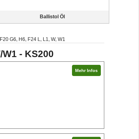
Ballistol Öl
Ballistol hilft immer
Immer 
F20 G6, H6, F24 L, L1, W, W1
W/W1 - KS200
Mehr Infos