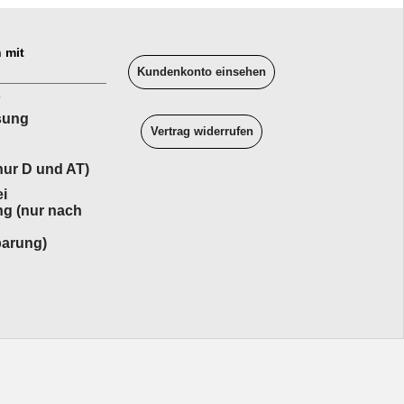
 mit
Kundenkonto einsehen
______________
sung
Vertrag widerrufen
ur D und AT)
i
ng (nur nach
barung)