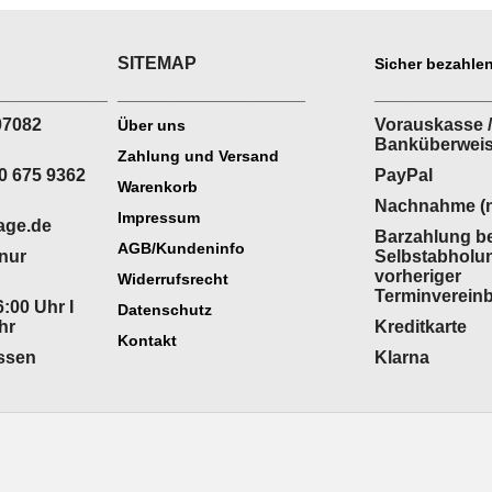
SITEMAP
Sicher bezahlen
___________
___________________
___________
07082
Vorauskasse /
Über uns
Banküberwei
Zahlung und Versand
0 675 9362
PayPal
Warenkorb
Nachnahme (n
Impressum
age.de
Barzahlung be
AGB/Kundeninfo
(nur
Selbstabholu
vorheriger
Widerrufsrecht
Terminverein
:00 Uhr I
Datenschutz
hr
Kreditkarte
Kontakt
ossen
Klarna
WebShop erstellt mit
ShopFactory Shop
Software.