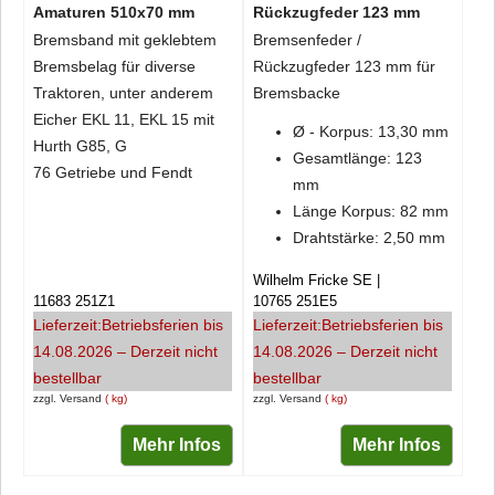
Amaturen 510x70 mm
Rückzugfeder 123 mm
Bremsband mit geklebtem
Bremsenfeder /
Bremsbelag für diverse
Rückzugfeder 123 mm für
Traktoren, unter anderem
Bremsbacke
Eicher EKL 11, EKL 15 mit
Ø - Korpus: 13,30 mm
Hurth G85, G
Gesamtlänge: 123
76 Getriebe und Fendt
mm
Länge Korpus: 82 mm
Drahtstärke: 2,50 mm
Wilhelm Fricke SE
11683 251Z1
10765 251E5
Lieferzeit:
Betriebsferien bis
Lieferzeit:
Betriebsferien bis
14.08.2026 – Derzeit nicht
14.08.2026 – Derzeit nicht
bestellbar
bestellbar
zzgl. Versand
kg
zzgl. Versand
kg
Mehr Infos
Mehr Infos