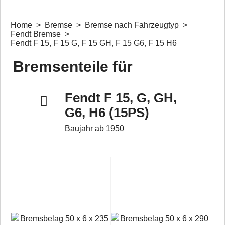
Home
>
Bremse
>
Bremse nach Fahrzeugtyp
>
Fendt Bremse
>
Fendt F 15, F 15 G, F 15 GH, F 15 G6, F 15 H6
Bremsenteile für
Bremsenfedern
Bremsenfedern für diverse Bremstrommeln und Bremsanlagen
Fendt F 15, G, GH,
G6, H6 (15PS)
Baujahr ab 1950
sonstige Bremsenteile
Sonstige Bremsenteile, Kleinteile