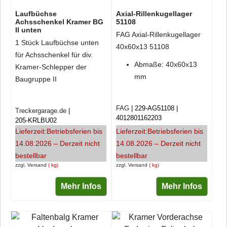
Laufbüchse
Axial-Rillenkugellager
Achsschenkel Kramer BG
51108
II unten
FAG Axial-Rillenkugellager
1 Stück Laufbüchse unten
40x60x13 51108
für Achsschenkel für div.
Abmaße: 40x60x13
Kramer-Schlepper der
mm
Baugruppe II
FAG
229-AG51108
Treckergarage.de
4012801162203
205-KRLBU02
Lieferzeit:
Betriebsferien bis
Lieferzeit:
Betriebsferien bis
14.08.2026 – Derzeit nicht
14.08.2026 – Derzeit nicht
bestellbar
bestellbar
zzgl. Versand
kg
zzgl. Versand
kg
Mehr Infos
Mehr Infos