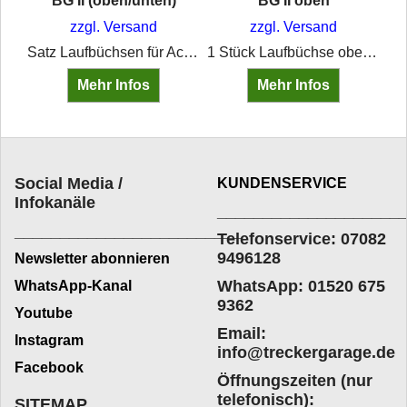
BG II (oben/unten)
BG II oben
Splint DIN 94, galvanisch verzinkt, 5x50 mm
zzgl. Versand
zzgl. Versand
Satz Laufbüchsen für Achsschenkel Kramer BG II – obere und untere Buchse mit Schmierbohrung und Schmierrillen. Passend für Kramer 350, 450 Export, KL 300.
1 Stück Laufbüchse oben für Achsschenkel für div. Kramer-Schlepper der Baugruppe II
Mehr Infos
Mehr Infos
Social Media /
KUNDENSERVICE
Infokanäle
____________________
_________________________
Telefonservice: 07082
9496128
Newsletter abonnieren
WhatsApp: 01520 675
WhatsApp-Kanal
9362
Youtube
Email:
Instagram
info@treckergarage.de
Facebook
Öffnungszeiten (nur
telefonisch):
SITEMAP