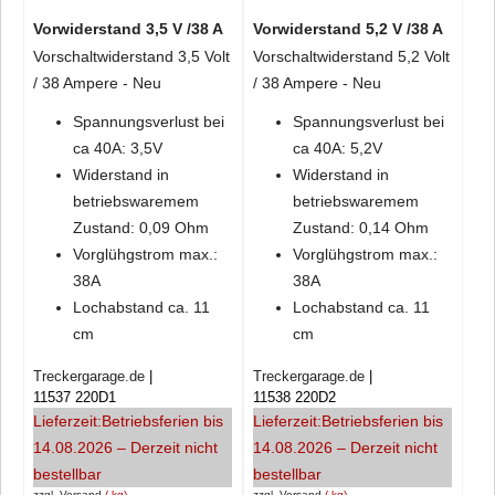
Vorwiderstand 3,5 V /38 A
Vorwiderstand 5,2 V /38 A
Vorschaltwiderstand 3,5 Volt
Vorschaltwiderstand 5,2 Volt
/ 38 Ampere - Neu
/ 38 Ampere - Neu
Spannungsverlust bei
Spannungsverlust bei
ca 40A: 3,5V
ca 40A: 5,2V
Widerstand in
Widerstand in
betriebswaremem
betriebswaremem
Zustand: 0,09 Ohm
Zustand: 0,14 Ohm
Vorglühgstrom max.:
Vorglühgstrom max.:
38A
38A
Lochabstand ca. 11
Lochabstand ca. 11
cm
cm
Treckergarage.de
Treckergarage.de
11537 220D1
11538 220D2
Lieferzeit:
Betriebsferien bis
Lieferzeit:
Betriebsferien bis
14.08.2026 – Derzeit nicht
14.08.2026 – Derzeit nicht
bestellbar
bestellbar
zzgl. Versand
kg
zzgl. Versand
kg