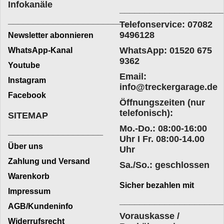
Infokanäle
____________________
_________________________
Telefonservice: 07082
9496128
Newsletter abonnieren
WhatsApp: 01520 675
WhatsApp-Kanal
9362
Youtube
Email:
Instagram
info@treckergarage.de
Facebook
Öffnungszeiten (nur
telefonisch):
SITEMAP
Mo.-Do.: 08:00-16:00
___________________
Uhr I Fr. 08:00-14.00
Über uns
Uhr
Zahlung und Versand
Sa./So.: geschlossen
Warenkorb
Sicher bezahlen mit
Impressum
____________________
AGB/Kundeninfo
Vorauskasse /
Widerrufsrecht