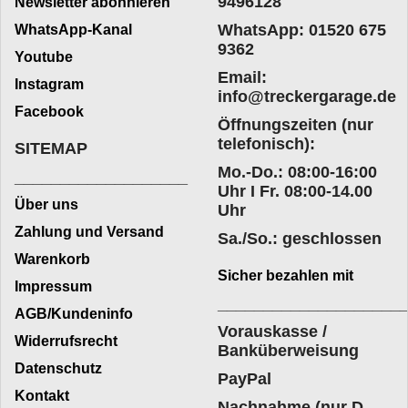
9496128
Newsletter abonnieren
WhatsApp: 01520 675
WhatsApp-Kanal
9362
Youtube
Email:
Instagram
info@treckergarage.de
Facebook
Öffnungszeiten (nur
telefonisch):
SITEMAP
Mo.-Do.: 08:00-16:00
___________________
Uhr I Fr. 08:00-14.00
Über uns
Uhr
Zahlung und Versand
Sa./So.: geschlossen
Warenkorb
Sicher bezahlen mit
Impressum
____________________
AGB/Kundeninfo
Vorauskasse /
Widerrufsrecht
Banküberweisung
Datenschutz
PayPal
Kontakt
Nachnahme (nur D