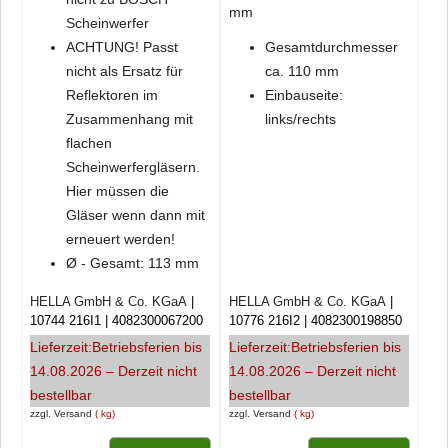
mm
Scheinwerfer
ACHTUNG! Passt
Gesamtdurchmesser
nicht als Ersatz für
ca. 110 mm
Reflektoren im
Einbauseite:
Zusammenhang mit
links/rechts
flachen
Scheinwerfergläsern.
Hier müssen die
Gläser wenn dann mit
erneuert werden!
Ø - Gesamt: 113 mm
HELLA GmbH & Co. KGaA
HELLA GmbH & Co. KGaA
10744 216I1
4082300067200
10776 216I2
4082300198850
Lieferzeit:
Betriebsferien bis
Lieferzeit:
Betriebsferien bis
14.08.2026 – Derzeit nicht
14.08.2026 – Derzeit nicht
bestellbar
bestellbar
zzgl. Versand
kg
zzgl. Versand
kg