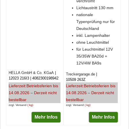
verchromt
Lichtaustritt 130 mm
nationale
Typenprüfung nur für
Deutschland
inkl. Lampenhalter
ohne Leuchtmittel
für Leuchtmittel 12V
35/35W BA20d +
12V/4W BA9s
HELLA GmbH & Co. KGaA
Treckergarage.de
12023 216I3
4082300198942
10509 263Z
Lieferzeit:
Betriebsferien bis
Lieferzeit:
Betriebsferien bis
14.08.2026 – Derzeit nicht
14.08.2026 – Derzeit nicht
bestellbar
bestellbar
zzgl. Versand
kg
zzgl. Versand
kg
Mehr Infos
Mehr Infos