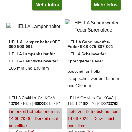
Mehr Infos
Mehr Infos
HELLA Lampenhalter 9FF
HELLA Scheinwerfer-
090 500-001
Feder 9KS 075 307-001
HELLA Lampenhalter für
HELLA Scheinwerfer
HELLA Hauptscheinwerfer
Sprengfeder Feder
105 mm und 130 mm
passend für Hella
Hauptscheinwerfer 105 mm
und 130 mm
HELLA GmbH & Co. KGaA
HELLA GmbH & Co. KGaA
10204 216J5
4082300199321
11831 216I2
4082300200263
Lieferzeit:
Betriebsferien bis
Lieferzeit:
Betriebsferien bis
14.08.2026 – Derzeit nicht
14.08.2026 – Derzeit nicht
bestellbar
bestellbar
zzgl. Versand
kg
zzgl. Versand
kg