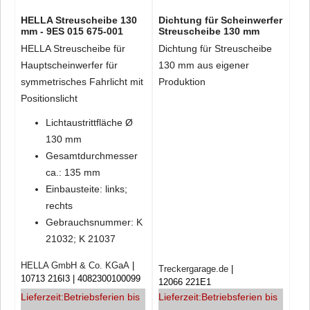
HELLA Streuscheibe 130
Dichtung für Scheinwerfer
mm - 9ES 015 675-001
Streuscheibe 130 mm
HELLA Streuscheibe für
Dichtung für Streuscheibe
Hauptscheinwerfer für
130 mm aus eigener
symmetrisches Fahrlicht mit
Produktion
Positionslicht
Lichtaustrittfläche Ø
130 mm
Gesamtdurchmesser
ca.: 135 mm
Einbausteite: links;
rechts
Gebrauchsnummer: K
21032; K 21037
HELLA GmbH & Co. KGaA
Treckergarage.de
10713 216I3
4082300100099
12066 221E1
Lieferzeit:
Betriebsferien bis
Lieferzeit:
Betriebsferien bis