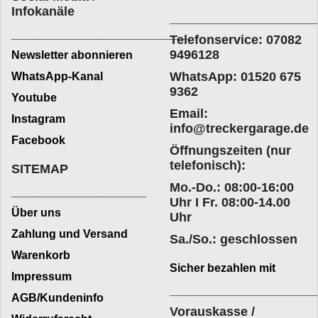
Infokanäle
____________________
_________________________
Telefonservice: 07082
9496128
Newsletter abonnieren
WhatsApp: 01520 675
WhatsApp-Kanal
9362
Youtube
Email:
Instagram
info@treckergarage.de
Facebook
Öffnungszeiten (nur
telefonisch):
SITEMAP
Mo.-Do.: 08:00-16:00
___________________
Uhr I Fr. 08:00-14.00
Über uns
Uhr
Zahlung und Versand
Sa./So.: geschlossen
Warenkorb
Sicher bezahlen mit
Impressum
____________________
AGB/Kundeninfo
Vorauskasse /