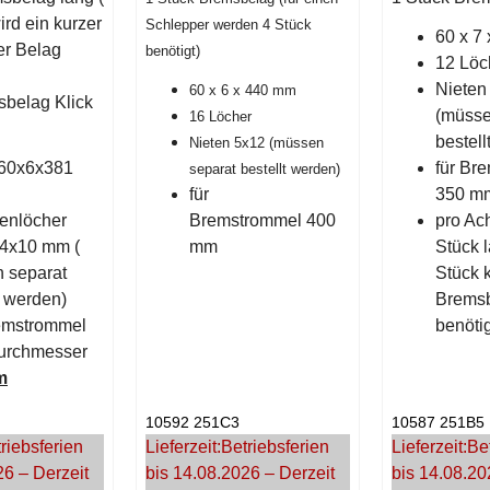
ird ein kurzer
Schlepper werden 4 Stück
60 x 7
er Belag
benötigt)
12 Löc
Nieten
60 x 6 x 440 mm
sbelag
Klick
(müsse
16 Löcher
bestel
Nieten 5x12 (müssen
60x6x381
für Br
separat bestellt werden)
für
350 
tenlöcher
Bremstrommel 400
pro Ac
4x10 mm
(
mm
Stück 
 separat
Stück 
t werden)
Brems
emstrommel
benötig
urchmesser
m
10592 251C3
10587 251B5
riebsferien
Lieferzeit:
Betriebsferien
Lieferzeit:
Be
26 – Derzeit
bis 14.08.2026 – Derzeit
bis 14.08.20