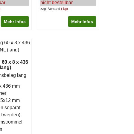
bar
nicht bestellbar
zzgl. Versand
kg
Mehr Infos
Mehr Infos
60 x 8 x 436
lang)
msbelag lang
 x 436 mm
her
 5x12 mm
n separat
llt werden)
emstrommel
mm