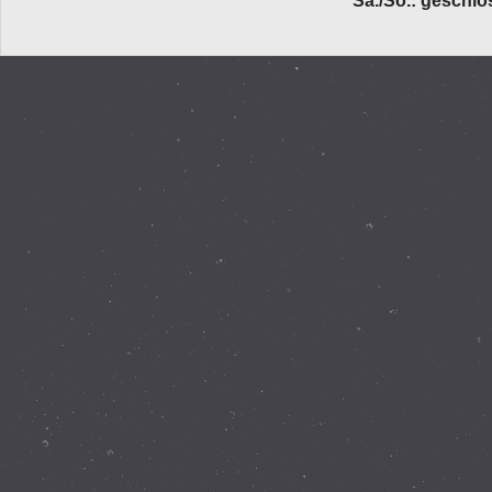
Sa./So.: geschl