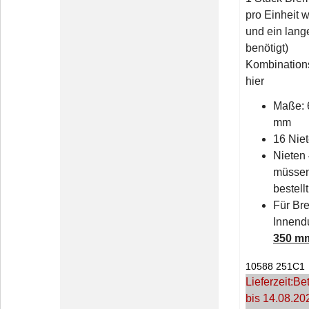
pro Einheit w
und ein lang
benötigt)
Kombination
hier
Maße: 
mm
16 Nie
Nieten
müssen
bestell
Für Br
Innend
350 m
10588 251C1
Lieferzeit:
Bet
bis 14.08.20