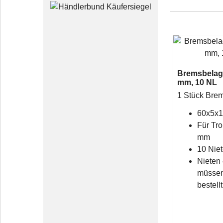
Bremsbelag 
mm, 10 NL
1 Stück Bre
60x5x
Für Tr
mm
10 Nie
Nieten
müssen
bestell