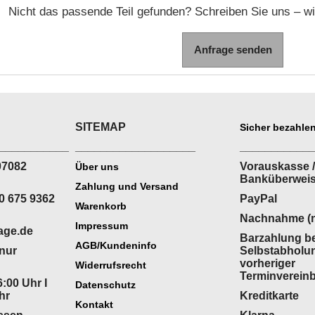
Nicht das passende Teil gefunden? Schreiben Sie uns – wir
Anfrage senden
SITEMAP
Sicher bezahlen
___________
___________________
___________
07082
Vorauskasse /
Über uns
Banküberwei
Zahlung und Versand
0 675 9362
PayPal
Warenkorb
Nachnahme (n
Impressum
age.de
Barzahlung be
AGB/Kundeninfo
(nur
Selbstabholu
vorheriger
Widerrufsrecht
Terminverein
:00 Uhr I
Datenschutz
hr
Kreditkarte
Kontakt