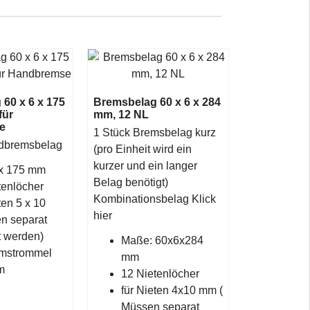
60 x 6 x 175
Bremsbelag 60 x 6 x 284
für
mm, 12 NL
e
1 Stück Bremsbelag kurz
dbremsbelag
(pro Einheit wird ein
kurzer und ein langer
 x 175 mm
Belag benötigt)
tenlöcher
Kombinationsbelag
Klick
ten 5 x 10
hier
n separat
t werden)
Maße: 60x6x284
emstrommel
mm
mm
12 Nietenlöcher
für Nieten
4x10 mm
(
Müssen separat