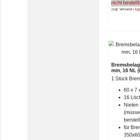
nicht bestell
zzgl. Versand
kg
Bremsbelag 
mm, 16 NL (
1 Stück Bre
60 x 7
16 Löc
Nieten
(müsse
berstel
für Br
350x6