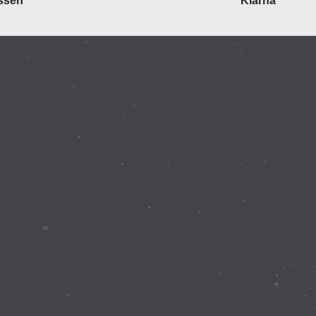
ossen
Klarna
WebShop erstellt mit
ShopFactory Shop
Software.