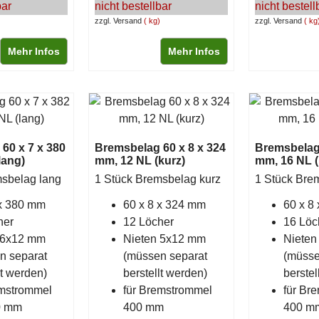
bar
nicht bestellbar
nicht bestell
zzgl. Versand
kg
zzgl. Versand
kg
Mehr Infos
Mehr Infos
60 x 7 x 380
Bremsbelag 60 x 8 x 324
Bremsbelag 
lang)
mm, 12 NL (kurz)
mm, 16 NL (
msbelag lang
1 Stück Bremsbelag kurz
1 Stück Bre
 x 380 mm
60 x 8 x 324 mm
60 x 8
her
12 Löcher
16 Löc
 6x12 mm
Nieten 5x12 mm
Nieten
n separat
(müssen separat
(müsse
lt werden)
berstellt werden)
berste
emstrommel
für Bremstrommel
für Br
0 mm
400 mm
400 