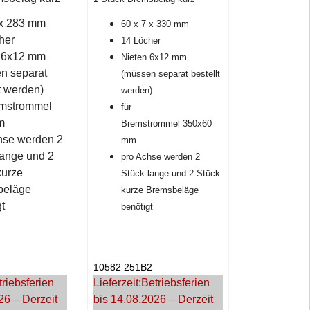
 x 283 mm
60 x 7 x 330 mm
her
14 Löcher
 6x12 mm
Nieten 6x12 mm
n separat
(müssen separat bestellt
lt werden)
werden)
emstrommel
für
mm
Bremstrommel 350x60
hse werden 2
mm
lange und 2
pro Achse werden 2
kurze
Stück lange und 2 Stück
beläge
kurze Bremsbeläge
t
benötigt
10582 251B2
triebsferien
Lieferzeit:
Betriebsferien
26 – Derzeit
bis 14.08.2026 – Derzeit