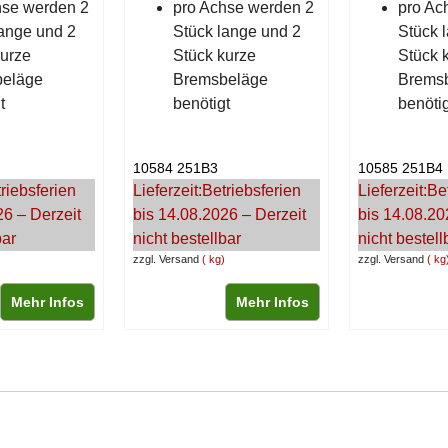
hse werden 2
pro Achse werden 2
pro Ac
lange und 2
Stück lange und 2
Stück 
kurze
Stück kurze
Stück 
eläge
Bremsbeläge
Brems
t
benötigt
benötig
10584 251B3
10585 251B4
riebsferien
Lieferzeit:
Betriebsferien
Lieferzeit:
Be
26 – Derzeit
bis 14.08.2026 – Derzeit
bis 14.08.20
bar
nicht bestellbar
nicht bestell
zzgl. Versand
kg
zzgl. Versand
kg
Mehr Infos
Mehr Infos