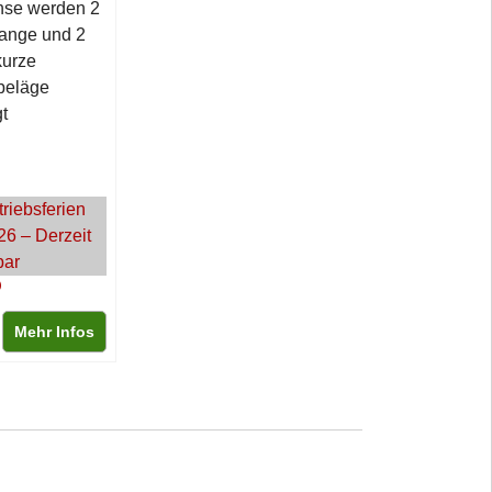
hse werden 2
lange und 2
kurze
beläge
t
triebsferien
26 – Derzeit
bar
Mehr Infos