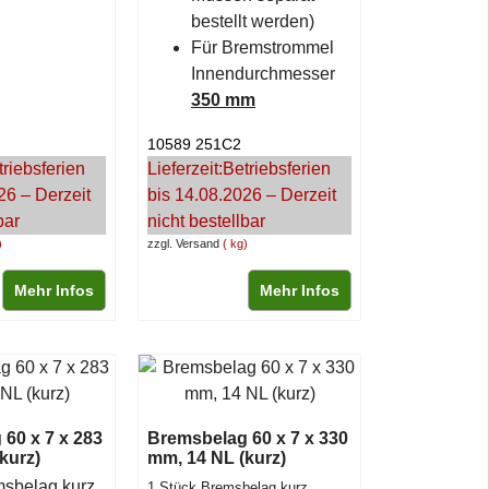
bestellt werden)
Für Bremstrommel
Innendurchmesser
350 mm
10589 251C2
triebsferien
Lieferzeit:
Betriebsferien
26 – Derzeit
bis 14.08.2026 – Derzeit
bar
nicht bestellbar
zzgl. Versand
kg
Mehr Infos
Mehr Infos
60 x 7 x 283
Bremsbelag 60 x 7 x 330
kurz)
mm, 14 NL (kurz)
msbelag kurz
1 Stück Bremsbelag kurz