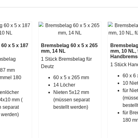
60 x 5 x 187
Bremsbelag 60 x 5 x 265
Bremsbelag 
mm, 14 NL
mm, 10 NL, 
Handbrems
msbelag
1 Stück Bremsbelag für
1 Stück Han
Deutz
187 mm
60 x 6
ommel 180
60 x 5 x 265 mm
10 Nie
14 Löcher
für
Nie
tenlöcher
Nieten 5x12 mm
(müsse
 4x10 mm (
(müssen separat
bestell
 separat
bestellt werden)
für Br
t werden)
180 